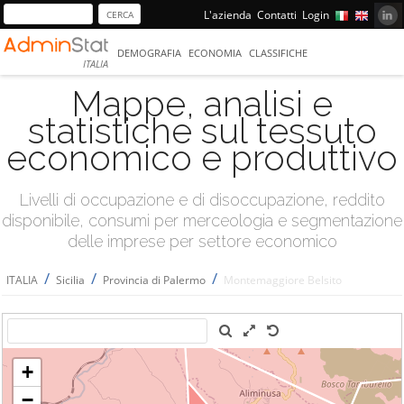
L'azienda
Contatti
Login
DEMOGRAFIA
ECONOMIA
CLASSIFICHE
ITALIA
Mappe, analisi e
statistiche sul tessuto
economico e produttivo
Livelli di occupazione e di disoccupazione, reddito
disponibile, consumi per merceologia e segmentazione
delle imprese per settore economico
/
/
/
ITALIA
Sicilia
Provincia di Palermo
Montemaggiore Belsito