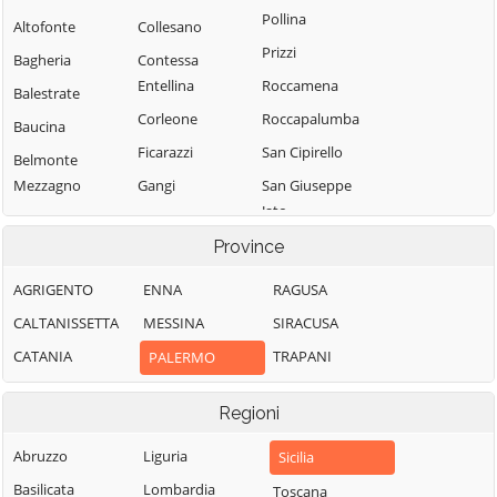
Pollina
Altofonte
Collesano
Prizzi
Bagheria
Contessa
Entellina
Roccamena
Balestrate
Corleone
Roccapalumba
Baucina
Ficarazzi
San Cipirello
Belmonte
Mezzagno
Gangi
San Giuseppe
Jato
Bisacquino
Geraci Siculo
San Mauro
Province
Blufi
Giardinello
Castelverde
Bolognetta
Giuliana
AGRIGENTO
ENNA
RAGUSA
Santa Cristina
Bompietro
Godrano
CALTANISSETTA
MESSINA
SIRACUSA
Gela
Borgetto
Gratteri
CATANIA
TRAPANI
PALERMO
Santa Flavia
Caccamo
Isnello
Sciara
Regioni
Caltavuturo
Isola delle
Scillato
Femmine
Campofelice di
Abruzzo
Liguria
Sicilia
Sclafani Bagni
Fitalia
Lascari
Basilicata
Lombardia
Toscana
Termini Imerese