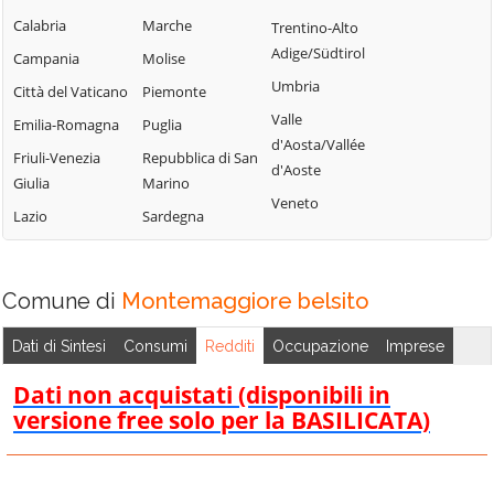
Campofelice di
Lercara Friddi
Calabria
Marche
Trentino-Alto
Terrasini
Roccella
Marineo
Adige/Südtirol
Campania
Molise
Torretta
Campofiorito
Mezzojuso
Umbria
Città del Vaticano
Piemonte
Trabia
Camporeale
Misilmeri
Valle
Emilia-Romagna
Puglia
Trappeto
Capaci
d'Aosta/Vallée
Monreale
Friuli-Venezia
Repubblica di San
Ustica
d'Aoste
Carini
Montelepre
Giulia
Marino
Valledolmo
Veneto
Castelbuono
Montemaggiore
Lazio
Sardegna
Ventimiglia di
Casteldaccia
Belsito
Sicilia
Castellana Sicula
Palazzo Adriano
Vicari
Comune di
Montemaggiore belsito
Castronovo di
Palermo
Villabate
Sicilia
Partinico
Dati di Sintesi
Consumi
Redditi
Occupazione
Imprese
Villafrati
Cefalà Diana
Petralia Soprana
Dati non acquistati (disponibili in
Cefalù
versione free solo per la BASILICATA)