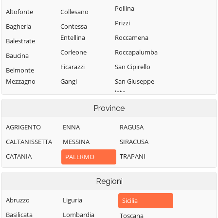
Pollina
Altofonte
Collesano
Prizzi
Bagheria
Contessa
Entellina
Roccamena
Balestrate
Corleone
Roccapalumba
Baucina
Ficarazzi
San Cipirello
Belmonte
Mezzagno
Gangi
San Giuseppe
Jato
Bisacquino
Geraci Siculo
San Mauro
Province
Blufi
Giardinello
Castelverde
Bolognetta
Giuliana
AGRIGENTO
ENNA
RAGUSA
Santa Cristina
Bompietro
Godrano
CALTANISSETTA
MESSINA
SIRACUSA
Gela
Borgetto
Gratteri
CATANIA
TRAPANI
PALERMO
Santa Flavia
Caccamo
Isnello
Sciara
Regioni
Caltavuturo
Isola delle
Scillato
Femmine
Campofelice di
Abruzzo
Liguria
Sicilia
Sclafani Bagni
Fitalia
Lascari
Basilicata
Lombardia
Toscana