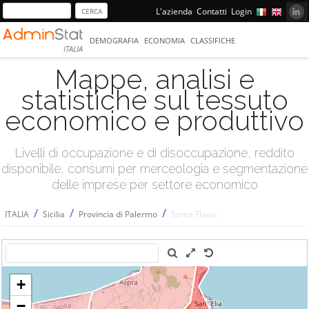
L'azienda
Contatti
Login
DEMOGRAFIA
ECONOMIA
CLASSIFICHE
ITALIA
Mappe, analisi e
statistiche sul tessuto
economico e produttivo
Livelli di occupazione e di disoccupazione, reddito
disponibile, consumi per merceologia e segmentazione
delle imprese per settore economico
/
/
/
ITALIA
Sicilia
Provincia di Palermo
Santa Flavia