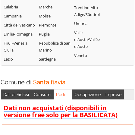
Termini Imerese
Campofelice di
Lercara Friddi
Calabria
Marche
Trentino-Alto
Terrasini
Roccella
Marineo
Adige/Südtirol
Campania
Molise
Torretta
Campofiorito
Mezzojuso
Umbria
Città del Vaticano
Piemonte
Trabia
Camporeale
Misilmeri
Valle
Emilia-Romagna
Puglia
Trappeto
Capaci
d'Aosta/Vallée
Monreale
Friuli-Venezia
Repubblica di San
Ustica
d'Aoste
Carini
Montelepre
Giulia
Marino
Valledolmo
Veneto
Castelbuono
Montemaggiore
Lazio
Sardegna
Ventimiglia di
Casteldaccia
Belsito
Sicilia
Castellana Sicula
Palazzo Adriano
Vicari
Comune di
Santa flavia
Castronovo di
Palermo
Villabate
Sicilia
Partinico
Dati di Sintesi
Consumi
Redditi
Occupazione
Imprese
Villafrati
Cefalà Diana
Petralia Soprana
Dati non acquistati (disponibili in
Cefalù
versione free solo per la BASILICATA)