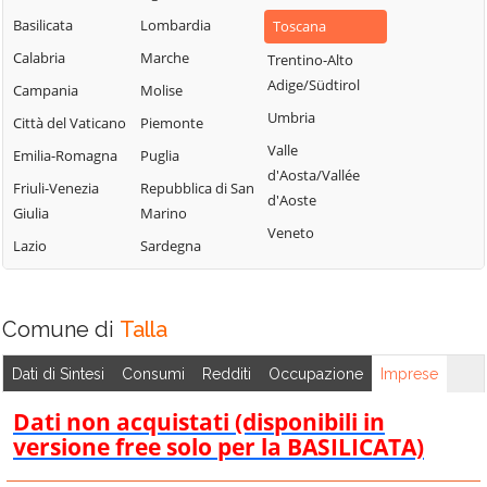
Basilicata
Lombardia
Toscana
Calabria
Marche
Trentino-Alto
Adige/Südtirol
Campania
Molise
Umbria
Città del Vaticano
Piemonte
Valle
Emilia-Romagna
Puglia
d'Aosta/Vallée
Friuli-Venezia
Repubblica di San
d'Aoste
Giulia
Marino
Veneto
Lazio
Sardegna
Comune di
Talla
Dati di Sintesi
Consumi
Redditi
Occupazione
Imprese
Dati non acquistati (disponibili in
versione free solo per la BASILICATA)