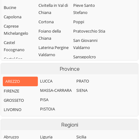
Civitella in Val di
Pieve Santo
Bucine
Chiana
Stefano
Capolona
Cortona
Poppi
Caprese
Foiano della
Pratovecchio Stia
Michelangelo
Chiana
San Giovanni
Castel
Laterina Pergine
Valdarno
Focognano
Valdarno
Sansepolcro
Castel San
Loro Ciuffenna
Niccolò
Sestino
Province
Lucignano
Castelfranco
Subbiano
LUCCA
PRATO
AREZZO
Piandiscò
Marciano della
Talla
Chiana
MASSA-CARRARA
SIENA
FIRENZE
Castiglion
Terranuova
Fibocchi
Monte San
PISA
GROSSETO
Bracciolini
Savino
Castiglion
PISTOIA
LIVORNO
Fiorentino
Montemignaio
Regioni
Abruzzo
Liguria
Sicilia