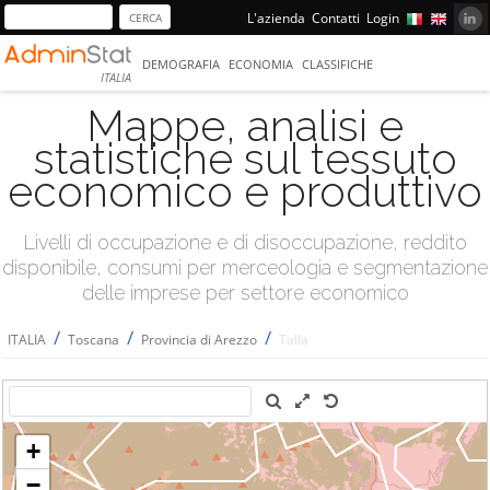
L'azienda
Contatti
Login
DEMOGRAFIA
ECONOMIA
CLASSIFICHE
ITALIA
Mappe, analisi e
statistiche sul tessuto
economico e produttivo
Livelli di occupazione e di disoccupazione, reddito
disponibile, consumi per merceologia e segmentazione
delle imprese per settore economico
/
/
/
ITALIA
Toscana
Provincia di Arezzo
Talla