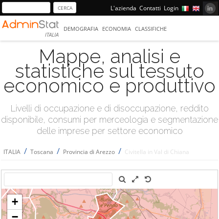
L'azienda
Contatti
Login
DEMOGRAFIA
ECONOMIA
CLASSIFICHE
ITALIA
Mappe, analisi e
statistiche sul tessuto
economico e produttivo
Livelli di occupazione e di disoccupazione, reddito
disponibile, consumi per merceologia e segmentazione
delle imprese per settore economico
/
/
/
ITALIA
Toscana
Provincia di Arezzo
Civitella in Val di Chiana