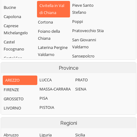
Pieve Santo
Civitella in Val
Bucine
Stefano
di Chiana
Capolona
Poppi
Cortona
Caprese
Pratovecchio Stia
Foiano della
Michelangelo
Chiana
San Giovanni
Castel
Valdarno
Laterina Pergine
Focognano
Valdarno
Sansepolcro
Castel San
Loro Ciuffenna
Niccolò
Sestino
Province
Lucignano
Castelfranco
Subbiano
LUCCA
PRATO
AREZZO
Piandiscò
Marciano della
Talla
Chiana
MASSA-CARRARA
SIENA
FIRENZE
Castiglion
Terranuova
Fibocchi
Monte San
PISA
GROSSETO
Bracciolini
Savino
Castiglion
PISTOIA
LIVORNO
Fiorentino
Montemignaio
Regioni
Abruzzo
Liguria
Sicilia