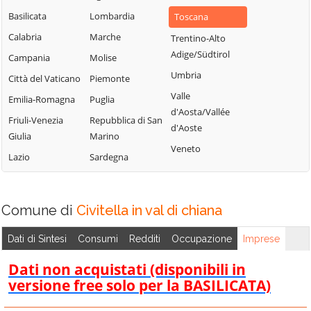
Basilicata
Lombardia
Toscana
Calabria
Marche
Trentino-Alto
Adige/Südtirol
Campania
Molise
Umbria
Città del Vaticano
Piemonte
Valle
Emilia-Romagna
Puglia
d'Aosta/Vallée
Friuli-Venezia
Repubblica di San
d'Aoste
Giulia
Marino
Veneto
Lazio
Sardegna
Comune di
Civitella in val di chiana
Dati di Sintesi
Consumi
Redditi
Occupazione
Imprese
Dati non acquistati (disponibili in
versione free solo per la BASILICATA)