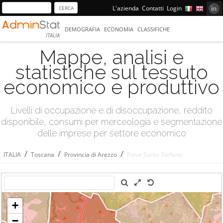
L'azienda
Contatti
Login
DEMOGRAFIA
ECONOMIA
CLASSIFICHE
ITALIA
Mappe, analisi e
statistiche sul tessuto
economico e produttivo
Livelli di occupazione e di disoccupazione, reddito
disponibile, consumi per merceologia e segmentazione
delle imprese per settore economico
/
/
/
ITALIA
Toscana
Provincia di Arezzo
Pieve Santo Stefano