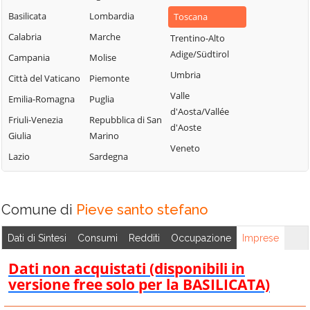
Basilicata
Lombardia
Toscana
Calabria
Marche
Trentino-Alto
Adige/Südtirol
Campania
Molise
Umbria
Città del Vaticano
Piemonte
Valle
Emilia-Romagna
Puglia
d'Aosta/Vallée
Friuli-Venezia
Repubblica di San
d'Aoste
Giulia
Marino
Veneto
Lazio
Sardegna
Comune di
Pieve santo stefano
Dati di Sintesi
Consumi
Redditi
Occupazione
Imprese
Dati non acquistati (disponibili in
versione free solo per la BASILICATA)