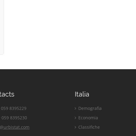
tacts
Italia
059 8395229
Demografia
 059 8395230
Economia
o@urbistat.com
Classifiche