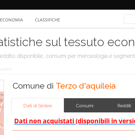
ECONOMIA
CLASSIFICHE
atistiche sul tessuto ec
, reddito disponibile, consumi per merceologia e segmen
quileia
Comune di
Terzo d'aquileia
Dati di Sintesi
Consumi
Redditi
Dati non acquistati (disponibili in vers