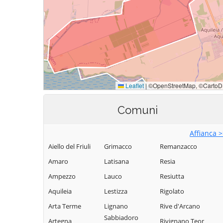
Comuni
Affianca 
Aiello del Friuli
Grimacco
Remanzacco
Amaro
Latisana
Resia
Ampezzo
Lauco
Resiutta
Aquileia
Lestizza
Rigolato
Arta Terme
Lignano
Rive d'Arcano
Sabbiadoro
Artegna
Rivignano Teor