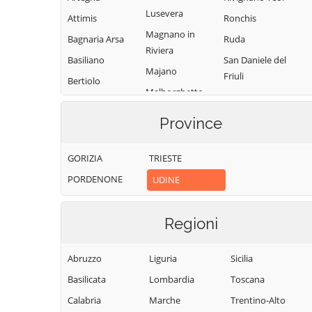
Lusevera
Attimis
Ronchis
Magnano in
Bagnaria Arsa
Ruda
Riviera
Basiliano
San Daniele del
Majano
Friuli
Bertiolo
Malborghetto
San Giorgio di
Bicinicco
Valbruna
Nogaro
Province
Bordano
Manzano
San Giovanni al
Buja
Marano
Natisone
GORIZIA
TRIESTE
Buttrio
Lagunare
San Leonardo
PORDENONE
UDINE
Camino al
Martignacco
San Pietro al
Tagliamento
Mereto di Tomba
Natisone
Regioni
Campoformido
Moggio Udinese
San Vito al Torre
Campolongo
Moimacco
San Vito di
Abruzzo
Liguria
Sicilia
Tapogliano
Fagagna
Montenars
Basilicata
Lombardia
Toscana
Carlino
Santa Maria la
Mortegliano
Calabria
Marche
Trentino-Alto
Cassacco
Longa