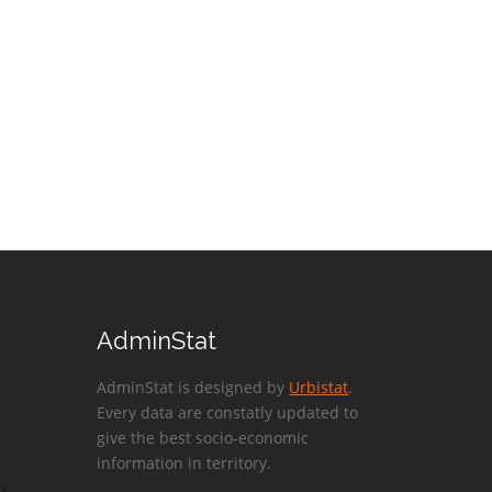
AdminStat
AdminStat is designed by
Urbistat
.
Every data are constatly updated to
give the best socio-economic
information in territory.