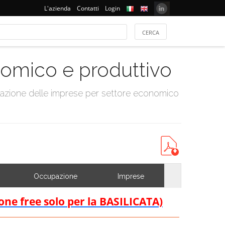
L'azienda
Contatti
Login
onomico e produttivo
tazione delle imprese per settore economico
Occupazione
Imprese
ione free solo per la BASILICATA)