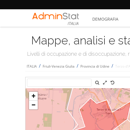
DEMOGRAFIA
ITALIA
Mappe, analisi e st
Livelli di occupazione e di disoccupazione
/
/
/
ITALIA
Friuli-Venezia Giulia
Provincia di Udine
Terzo d'A