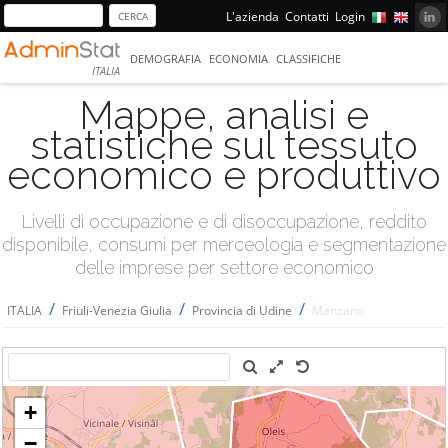
L'azienda
Contatti
Login
DEMOGRAFIA
ECONOMIA
CLASSIFICHE
ITALIA
Mappe, analisi e
statistiche sul tessuto
economico e produttivo
Livelli di occupazione e di disoccupazione, reddito
disponibile, consumi per merceologia e segmentazione
delle imprese per settore economico
/
/
/
ITALIA
Friuli-Venezia Giulia
Provincia di Udine
Manzano