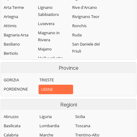
Arta Terme
Lignano
Rive d'Arcano
Sabbiadoro
Artegna
Rivignano Teor
Lusevera
Attimis
Ronchis
Magnano in
Bagnaria Arsa
Ruda
Riviera
Basiliano
San Daniele del
Majano
Friuli
Bertiolo
Malborghetto
San Giorgio di
Bicinicco
Valbruna
Nogaro
Province
Bordano
Manzano
San Giovanni al
GORIZIA
TRIESTE
Buja
Natisone
Marano
PORDENONE
UDINE
Buttrio
Lagunare
San Leonardo
Camino al
Martignacco
San Pietro al
Regioni
Tagliamento
Natisone
Mereto di Tomba
Campoformido
Abruzzo
Liguria
Sicilia
San Vito al Torre
Moggio Udinese
Campolongo
Basilicata
Lombardia
Toscana
San Vito di
Moimacco
Tapogliano
Fagagna
Calabria
Marche
Trentino-Alto