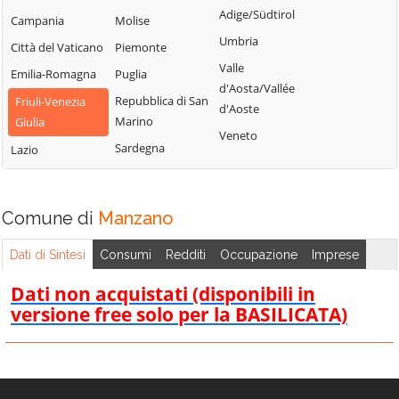
Montenars
Carlino
Adige/Südtirol
Santa Maria la
Campania
Molise
Mortegliano
Cassacco
Longa
Umbria
Città del Vaticano
Piemonte
Moruzzo
Castions di
Sappada
Valle
Emilia-Romagna
Puglia
Muzzana del
Strada
d'Aosta/Vallée
Sauris
Turgnano
Repubblica di San
Friuli-Venezia
d'Aoste
Cavazzo Carnico
Savogna
Marino
Giulia
Nimis
Veneto
Cercivento
Sedegliano
Sardegna
Lazio
Osoppo
Cervignano del
Socchieve
Ovaro
Friuli
Stregna
Pagnacco
Chiopris-Viscone
Comune di
Manzano
Sutrio
Palazzolo dello
Chiusaforte
Taipana
Stella
Dati di Sintesi
Consumi
Redditi
Occupazione
Imprese
Cividale del Friuli
Talmassons
Palmanova
Dati non acquistati (disponibili in
Codroipo
Tarcento
Paluzza
versione free solo per la BASILICATA)
Colloredo di
Tarvisio
Pasian di Prato
Monte Albano
Tavagnacco
Paularo
Comeglians
Terzo d'Aquileia
Pavia di Udine
Corno di Rosazzo