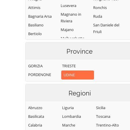
Lusevera
Attimis
Ronchis
Magnano in
Bagnaria Arsa
Ruda
Riviera
Basiliano
San Daniele del
Majano
Friuli
Bertiolo
Malborghetto
San Giorgio di
Bicinicco
Valbruna
Nogaro
Province
Bordano
Manzano
San Giovanni al
Buja
Marano
Natisone
GORIZIA
TRIESTE
Buttrio
Lagunare
San Leonardo
PORDENONE
UDINE
Camino al
Martignacco
San Pietro al
Tagliamento
Mereto di Tomba
Natisone
Regioni
Campoformido
Moggio Udinese
San Vito al Torre
Campolongo
Moimacco
San Vito di
Abruzzo
Liguria
Sicilia
Tapogliano
Fagagna
Montenars
Basilicata
Lombardia
Toscana
Carlino
Santa Maria la
Mortegliano
Calabria
Marche
Trentino-Alto
Cassacco
Longa