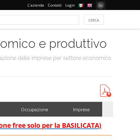
L'azienda
Contatti
Login
onomico e produttivo
tazione delle imprese per settore economico
Occupazione
Imprese
ione free solo per la BASILICATA)