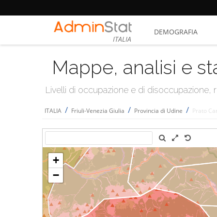
DEMOGRAFIA
ITALIA
Mappe, analisi e st
Livelli di occupazione e di disoccupazione
/
/
/
ITALIA
Friuli-Venezia Giulia
Provincia di Udine
Prato Ca