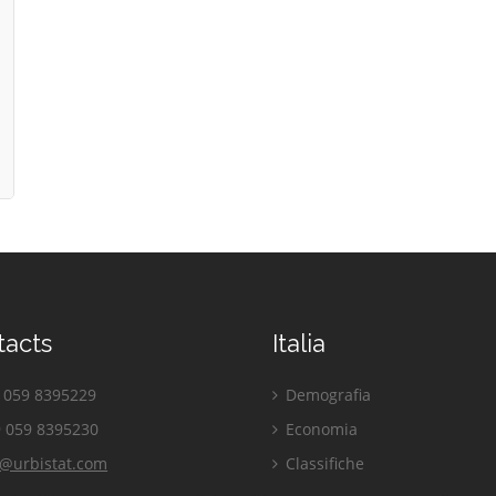
tacts
Italia
059 8395229
Demografia
 059 8395230
Economia
o@urbistat.com
Classifiche