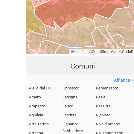
Comuni
Affianca 
Aiello del Friuli
Grimacco
Remanzacco
Amaro
Latisana
Resia
Ampezzo
Lauco
Resiutta
Aquileia
Lestizza
Rigolato
Arta Terme
Lignano
Rive d'Arcano
Sabbiadoro
Artegna
Rivignano Teor