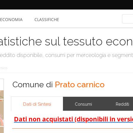
ECONOMIA
CLASSIFICHE
atistiche sul tessuto ec
, reddito disponibile, consumi per merceologia e segmen
rnico
Comune di
Prato carnico
Dati di Sintesi
Consumi
Redditi
Dati non acquistati (disponibili in vers