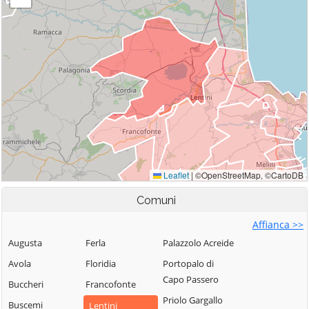
Comuni
Affianca >>
Augusta
Ferla
Palazzolo Acreide
Avola
Floridia
Portopalo di
Capo Passero
Buccheri
Francofonte
Priolo Gargallo
Buscemi
Lentini