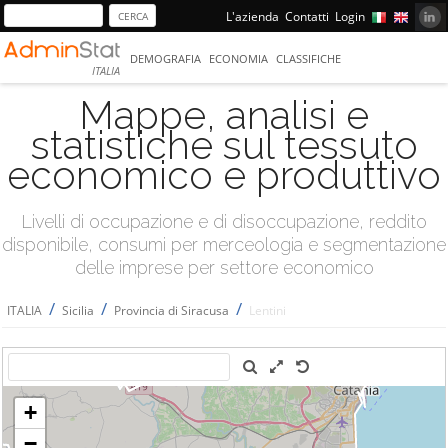
L'azienda
Contatti
Login
DEMOGRAFIA
ECONOMIA
CLASSIFICHE
ITALIA
Mappe, analisi e
statistiche sul tessuto
economico e produttivo
Livelli di occupazione e di disoccupazione, reddito
disponibile, consumi per merceologia e segmentazione
delle imprese per settore economico
/
/
/
ITALIA
Sicilia
Provincia di Siracusa
Lentini