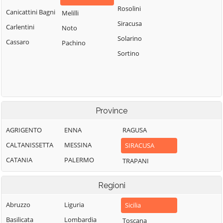
Rosolini
Canicattini Bagni
Melilli
Siracusa
Carlentini
Noto
Solarino
Cassaro
Pachino
Sortino
Province
AGRIGENTO
ENNA
RAGUSA
CALTANISSETTA
MESSINA
SIRACUSA
CATANIA
PALERMO
TRAPANI
Regioni
Abruzzo
Liguria
Sicilia
Basilicata
Lombardia
Toscana