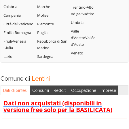
Calabria
Marche
Trentino-Alto
Adige/Südtirol
Campania
Molise
Umbria
Città del Vaticano
Piemonte
Valle
Emilia-Romagna
Puglia
d'Aosta/Vallée
Friuli-Venezia
Repubblica di San
d'Aoste
Giulia
Marino
Veneto
Lazio
Sardegna
Comune di
Lentini
Dati di Sintesi
Consumi
Redditi
Occupazione
Imprese
Dati non acquistati (disponibili in
versione free solo per la BASILICATA)