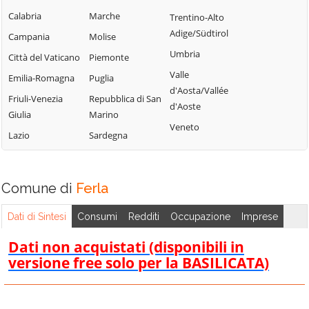
Calabria
Marche
Trentino-Alto
Adige/Südtirol
Campania
Molise
Umbria
Città del Vaticano
Piemonte
Valle
Emilia-Romagna
Puglia
d'Aosta/Vallée
Friuli-Venezia
Repubblica di San
d'Aoste
Giulia
Marino
Veneto
Lazio
Sardegna
Comune di
Ferla
Dati di Sintesi
Consumi
Redditi
Occupazione
Imprese
Dati non acquistati (disponibili in
versione free solo per la BASILICATA)