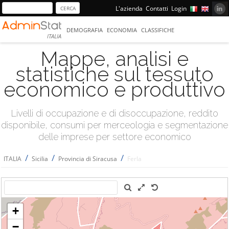
L'azienda
Contatti
Login
DEMOGRAFIA
ECONOMIA
CLASSIFICHE
ITALIA
Mappe, analisi e
statistiche sul tessuto
economico e produttivo
Livelli di occupazione e di disoccupazione, reddito
disponibile, consumi per merceologia e segmentazione
delle imprese per settore economico
/
/
/
ITALIA
Sicilia
Provincia di Siracusa
Ferla