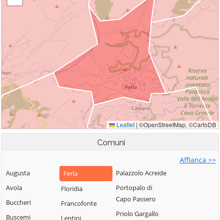
Comuni
Affianca >>
Augusta
Palazzolo Acreide
Ferla
Avola
Portopalo di
Floridia
Capo Passero
Buccheri
Francofonte
Priolo Gargallo
Buscemi
Lentini