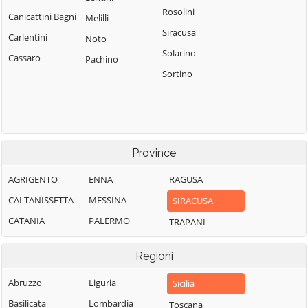
Rosolini
Canicattini Bagni
Melilli
Siracusa
Carlentini
Noto
Solarino
Cassaro
Pachino
Sortino
Province
AGRIGENTO
ENNA
RAGUSA
CALTANISSETTA
MESSINA
SIRACUSA
CATANIA
PALERMO
TRAPANI
Regioni
Abruzzo
Liguria
Sicilia
Basilicata
Lombardia
Toscana