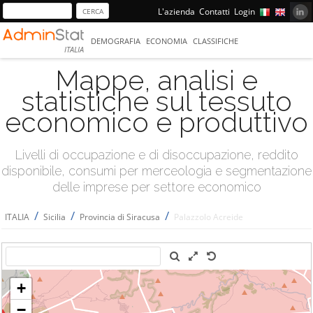
L'azienda
Contatti
Login
DEMOGRAFIA
ECONOMIA
CLASSIFICHE
ITALIA
Mappe, analisi e
statistiche sul tessuto
economico e produttivo
Livelli di occupazione e di disoccupazione, reddito
disponibile, consumi per merceologia e segmentazione
delle imprese per settore economico
/
/
/
ITALIA
Sicilia
Provincia di Siracusa
Palazzolo Acreide