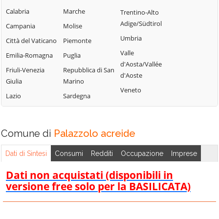
Calabria
Marche
Trentino-Alto
Adige/Südtirol
Campania
Molise
Umbria
Città del Vaticano
Piemonte
Valle
Emilia-Romagna
Puglia
d'Aosta/Vallée
Friuli-Venezia
Repubblica di San
d'Aoste
Giulia
Marino
Veneto
Lazio
Sardegna
Comune di
Palazzolo acreide
Dati di Sintesi
Consumi
Redditi
Occupazione
Imprese
Dati non acquistati (disponibili in
versione free solo per la BASILICATA)