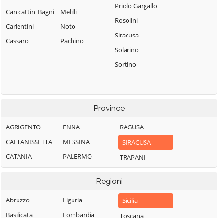
Priolo Gargallo
Canicattini Bagni
Melilli
Rosolini
Carlentini
Noto
Siracusa
Cassaro
Pachino
Solarino
Sortino
Province
AGRIGENTO
ENNA
RAGUSA
CALTANISSETTA
MESSINA
SIRACUSA
CATANIA
PALERMO
TRAPANI
Regioni
Abruzzo
Liguria
Sicilia
Basilicata
Lombardia
Toscana