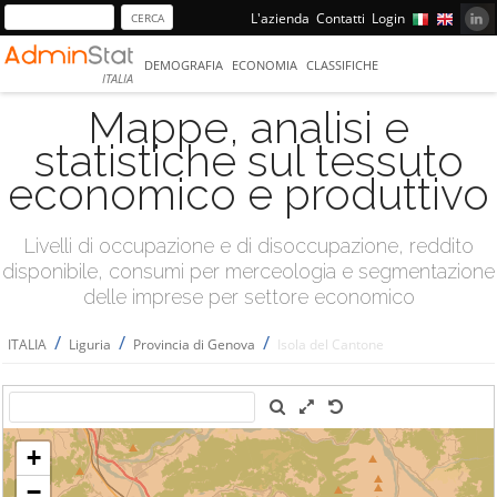
L'azienda
Contatti
Login
DEMOGRAFIA
ECONOMIA
CLASSIFICHE
ITALIA
Mappe, analisi e
statistiche sul tessuto
economico e produttivo
Livelli di occupazione e di disoccupazione, reddito
disponibile, consumi per merceologia e segmentazione
delle imprese per settore economico
/
/
/
ITALIA
Liguria
Provincia di Genova
Isola del Cantone