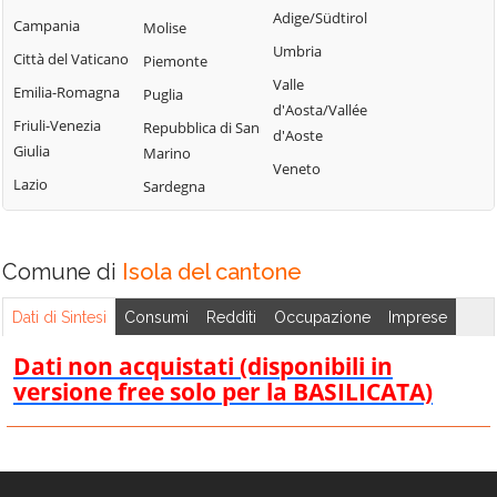
Tribogna
Adige/Südtirol
Coreglia Ligure
Orero
Campania
Molise
Uscio
Umbria
Crocefieschi
Pieve Ligure
Città del Vaticano
Piemonte
Valbrevenna
Valle
Davagna
Portofino
Emilia-Romagna
Puglia
Vobbia
d'Aosta/Vallée
Fascia
Propata
Friuli-Venezia
Repubblica di San
d'Aoste
Zoagli
Giulia
Marino
Favale di Malvaro
Rapallo
Veneto
Lazio
Sardegna
Comune di
Isola del cantone
Dati di Sintesi
Consumi
Redditi
Occupazione
Imprese
Dati non acquistati (disponibili in
versione free solo per la BASILICATA)