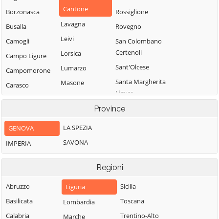
Cantone
Borzonasca
Rossiglione
Lavagna
Busalla
Rovegno
Leivi
Camogli
San Colombano
Certenoli
Lorsica
Campo Ligure
Sant'Olcese
Lumarzo
Campomorone
Santa Margherita
Masone
Carasco
Ligure
Mele
Casarza Ligure
Santo Stefano
Province
Mezzanego
Casella
d'Aveto
Mignanego
LA SPEZIA
GENOVA
Castiglione
Savignone
Chiavarese
Moconesi
SAVONA
IMPERIA
Serra Riccò
Ceranesi
Moneglia
Sestri Levante
Regioni
Chiavari
Montebruno
Sori
Cicagna
Montoggio
Abruzzo
Sicilia
Liguria
Tiglieto
Cogoleto
Ne
Basilicata
Toscana
Lombardia
Torriglia
Cogorno
Neirone
Calabria
Trentino-Alto
Marche