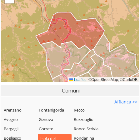
Comuni
Affianca >>
Arenzano
Fontanigorda
Recco
Avegno
Genova
Rezzoaglio
Bargagli
Gorreto
Ronco Scrivia
Bogliasco
Rondanina
Isola del