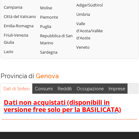
Tribogna
Adige/Südtirol
Coreglia Ligure
Campania
Molise
Pieve Ligure
Uscio
Umbria
Crocefieschi
Città del Vaticano
Piemonte
Portofino
Valbrevenna
Valle
Davagna
Emilia-Romagna
Puglia
Propata
Vobbia
d'Aosta/Vallée
Fascia
Friuli-Venezia
Repubblica di San
Rapallo
d'Aoste
Zoagli
Giulia
Marino
Favale di Malvaro
Veneto
Lazio
Sardegna
Provincia di
Genova
Dati di Sintesi
Consumi
Redditi
Occupazione
Imprese
Dati non acquistati (disponibili in
versione free solo per la BASILICATA)