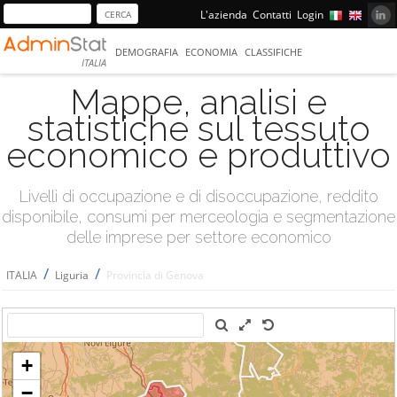
L'azienda
Contatti
Login
DEMOGRAFIA
ECONOMIA
CLASSIFICHE
ITALIA
Mappe, analisi e
statistiche sul tessuto
economico e produttivo
Livelli di occupazione e di disoccupazione, reddito
disponibile, consumi per merceologia e segmentazione
delle imprese per settore economico
/
/
ITALIA
Liguria
Provincia di Genova