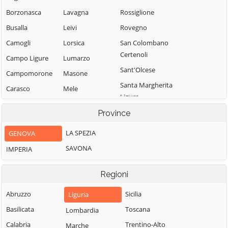
Borzonasca
Lavagna
Rossiglione
Busalla
Leivi
Rovegno
Camogli
Lorsica
San Colombano
Certenoli
Campo Ligure
Lumarzo
Sant'Olcese
Campomorone
Masone
Santa Margherita
Carasco
Mele
Ligure
Casarza Ligure
Mezzanego
Santo Stefano
Province
Casella
Mignanego
d'Aveto
LA SPEZIA
GENOVA
Castiglione
Moconesi
Savignone
Chiavarese
SAVONA
IMPERIA
Moneglia
Serra Riccò
Ceranesi
Montebruno
Sestri Levante
Regioni
Chiavari
Montoggio
Sori
Cicagna
Abruzzo
Sicilia
Liguria
Ne
Tiglieto
Cogoleto
Basilicata
Toscana
Lombardia
Neirone
Torriglia
Cogorno
Calabria
Trentino-Alto
Marche
Orero