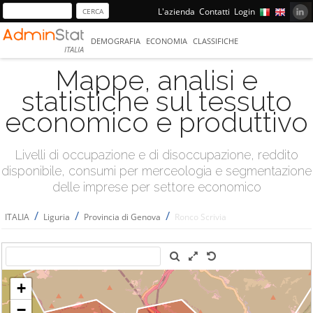
L'azienda
Contatti
Login
DEMOGRAFIA
ECONOMIA
CLASSIFICHE
ITALIA
Mappe, analisi e
statistiche sul tessuto
economico e produttivo
Livelli di occupazione e di disoccupazione, reddito
disponibile, consumi per merceologia e segmentazione
delle imprese per settore economico
/
/
/
ITALIA
Liguria
Provincia di Genova
Ronco Scrivia