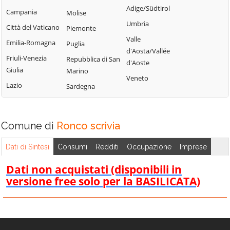
Tribogna
Adige/Südtirol
Coreglia Ligure
Campania
Molise
Pieve Ligure
Uscio
Umbria
Crocefieschi
Città del Vaticano
Piemonte
Portofino
Valbrevenna
Valle
Davagna
Emilia-Romagna
Puglia
Propata
Vobbia
d'Aosta/Vallée
Fascia
Friuli-Venezia
Repubblica di San
Rapallo
d'Aoste
Zoagli
Giulia
Marino
Favale di Malvaro
Veneto
Lazio
Sardegna
Comune di
Ronco scrivia
Dati di Sintesi
Consumi
Redditi
Occupazione
Imprese
Dati non acquistati (disponibili in
versione free solo per la BASILICATA)