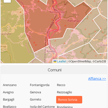
Comuni
Affianca >>
Arenzano
Fontanigorda
Recco
Avegno
Genova
Rezzoaglio
Bargagli
Gorreto
Ronco Scrivia
Bogliasco
Isola del Cantone
Rondanina