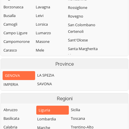
Borzonasca
Lavagna
Rossiglione
Busalla
Leivi
Rovegno
Camogli
Lorsica
San Colombano
Certenoli
Campo Ligure
Lumarzo
Sant'Olcese
Campomorone
Masone
Santa Margherita
Carasco
Mele
Ligure
Casarza Ligure
Mezzanego
Province
Santo Stefano
Casella
Mignanego
d'Aveto
LA SPEZIA
GENOVA
Castiglione
Moconesi
Savignone
Chiavarese
SAVONA
IMPERIA
Moneglia
Serra Riccò
Ceranesi
Montebruno
Sestri Levante
Regioni
Chiavari
Montoggio
Sori
Cicagna
Abruzzo
Sicilia
Liguria
Ne
Tiglieto
Cogoleto
Basilicata
Toscana
Lombardia
Neirone
Torriglia
Cogorno
Calabria
Trentino-Alto
Marche
Orero