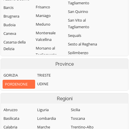
Tagliamento
Frisanco
Barcis
San Quirino
Maniago
Brugnera
San Vito al
Meduno
Budoia
Tagliamento
Montereale
Caneva
Sequals
Valcellina
Casarsa della
Sesto al Reghena
Morsano al
Delizia
Spilimbergo
Tagliamento
Castelnovo del
Tramonti di
Pasiano di
Friuli
Province
Sopra
Pordenone
Cavasso Nuovo
GORIZIA
TRIESTE
Tramonti di
Pinzano al
Chions
Sotto
UDINE
PORDENONE
Tagliamento
Cimolais
Travesio
Polcenigo
Claut
Regioni
Vajont
Porcia
Clauzetto
Valvasone
Abruzzo
Liguria
Sicilia
Pordenone
Cordenons
Arzene
Basilicata
Lombardia
Toscana
Prata di
Cordovado
Vito d'Asio
Pordenone
Calabria
Marche
Trentino-Alto