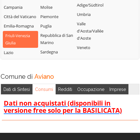
Vivaro
Adige/Südtirol
Pravisdomini
Campania
Molise
Zoppola
Umbria
Roveredo in
Città del Vaticano
Piemonte
Piano
Valle
Emilia-Romagna
Puglia
d'Aosta/Vallée
Repubblica di San
Friuli-Venezia
d'Aoste
Marino
Giulia
Veneto
Sardegna
Lazio
Comune di
Aviano
Dati di Sintesi
Consumi
Redditi
Occupazione
Imprese
Dati non acquistati (disponibili in
versione free solo per la BASILICATA)