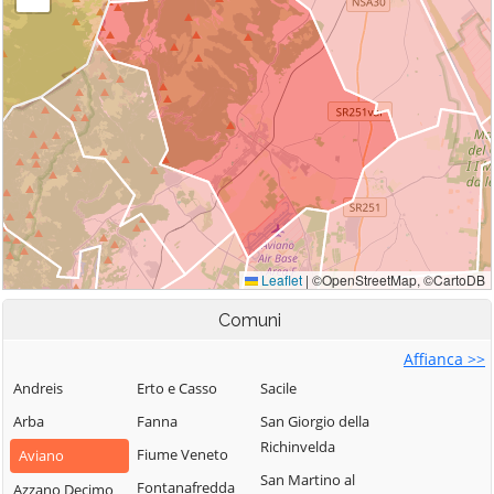
Comuni
Affianca >>
Andreis
Erto e Casso
Sacile
Arba
Fanna
San Giorgio della
Richinvelda
Fiume Veneto
Aviano
San Martino al
Fontanafredda
Azzano Decimo