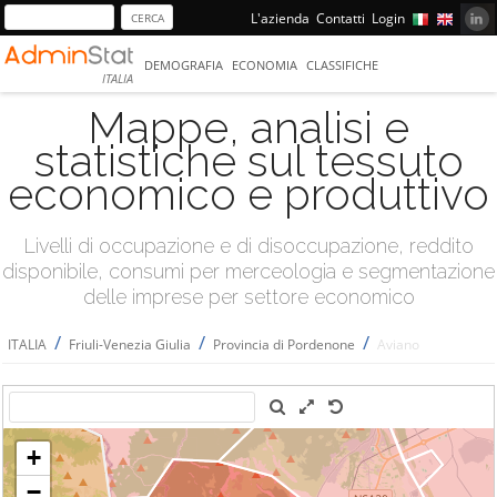
L'azienda
Contatti
Login
DEMOGRAFIA
ECONOMIA
CLASSIFICHE
ITALIA
Mappe, analisi e
statistiche sul tessuto
economico e produttivo
Livelli di occupazione e di disoccupazione, reddito
disponibile, consumi per merceologia e segmentazione
delle imprese per settore economico
/
/
/
ITALIA
Friuli-Venezia Giulia
Provincia di Pordenone
Aviano