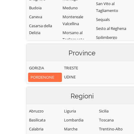
San Vito al
Budoia
Meduno
Tagliamento
Caneva
Montereale
Sequals
Valcellina
Casarsa della
Sesto al Reghena
Delizia
Morsano al
Spilimbergo
Tagliamento
Castelnovo del
Tramonti di
Friuli
Pasiano di
Province
Sopra
Pordenone
Cavasso Nuovo
Tramonti di
Pinzano al
Chions
GORIZIA
TRIESTE
Sotto
Tagliamento
Cimolais
UDINE
PORDENONE
Travesio
Polcenigo
Claut
Vajont
Porcia
Clauzetto
Regioni
Valvasone
Pordenone
Cordenons
Arzene
Prata di
Abruzzo
Liguria
Sicilia
Cordovado
Vito d'Asio
Pordenone
Basilicata
Lombardia
Toscana
Vivaro
Pravisdomini
Calabria
Marche
Trentino-Alto
Zoppola
Roveredo in