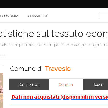
ECONOMIA
CLASSIFICHE
atistiche sul tessuto ec
, reddito disponibile, consumi per merceologia e segmen
vesio
Comune di
Travesio
Consumi
Dati di Sintesi
Redditi
Dati non acquistati (disponibili in vers