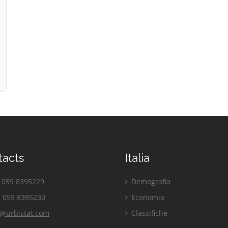
tacts
Italia
059 8395229
Demografia
 059 8395230
Economia
o@urbistat.com
Classifiche