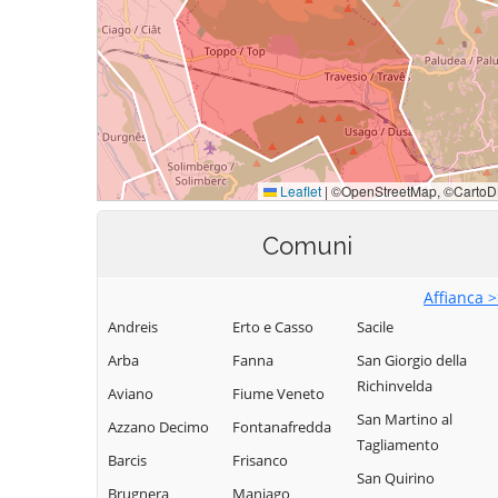
Comuni
Affianca 
Andreis
Erto e Casso
Sacile
Arba
Fanna
San Giorgio della
Richinvelda
Aviano
Fiume Veneto
San Martino al
Azzano Decimo
Fontanafredda
Tagliamento
Barcis
Frisanco
San Quirino
Brugnera
Maniago