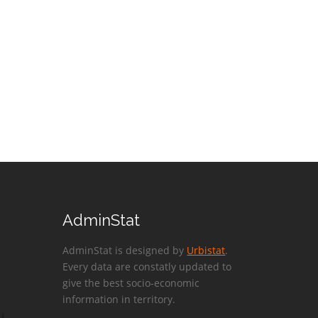
AdminStat
AdminStat is designed by
Urbistat
.
Every data are constatly updated to
give the best socio-economic
information in territory.