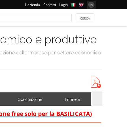
L'azienda
Contatti
Login
onomico e produttivo
tazione delle imprese per settore economico
Occupazione
Imprese
ione free solo per la BASILICATA)