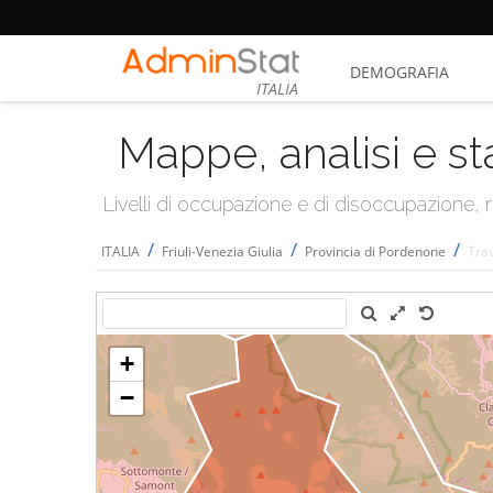
DEMOGRAFIA
ITALIA
Mappe, analisi e st
Livelli di occupazione e di disoccupazione
/
/
/
ITALIA
Friuli-Venezia Giulia
Provincia di Pordenone
Tra