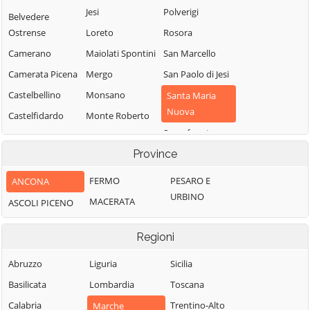
Jesi
Polverigi
Belvedere
Ostrense
Loreto
Rosora
Camerano
Maiolati Spontini
San Marcello
Camerata Picena
Mergo
San Paolo di Jesi
Castelbellino
Monsano
Santa Maria
Nuova
Castelfidardo
Monte Roberto
Sassoferrato
Castelleone di
Monte San Vito
Suasa
Province
Senigallia
Montecarotto
Castelplanio
Serra de' Conti
Montemarciano
FERMO
PESARO E
ANCONA
Cerreto d'Esi
Serra San Quirico
URBINO
Morro d'Alba
MACERATA
ASCOLI PICENO
Chiaravalle
Sirolo
Numana
Corinaldo
Regioni
Staffolo
Offagna
Cupramontana
Trecastelli
Osimo
Abruzzo
Liguria
Sicilia
Fabriano
Basilicata
Lombardia
Toscana
Calabria
Trentino-Alto
Marche