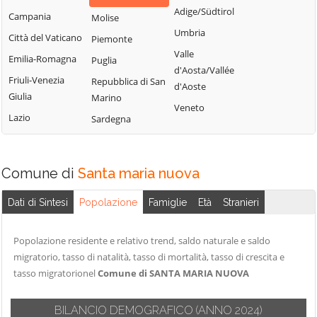
Adige/Südtirol
Campania
Molise
Umbria
Città del Vaticano
Piemonte
Valle
Emilia-Romagna
Puglia
d'Aosta/Vallée
Friuli-Venezia
Repubblica di San
d'Aoste
Giulia
Marino
Veneto
Lazio
Sardegna
Comune di
Santa maria nuova
Dati di Sintesi
Popolazione
Famiglie
Età
Stranieri
Popolazione residente e relativo trend, saldo naturale e saldo
migratorio, tasso di natalità, tasso di mortalità, tasso di crescita e
tasso migratorionel
Comune di SANTA MARIA NUOVA
BILANCIO DEMOGRAFICO
(ANNO 2024)