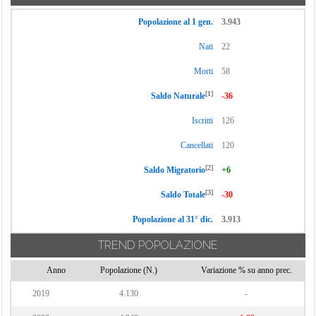
Popolazione al 1 gen.
3.943
Nati
22
Morti
58
[1]
Saldo Naturale
-36
Iscritti
126
Cancellati
120
[2]
Saldo Migratorio
+6
[3]
Saldo Totale
-30
Popolazione al 31° dic.
3.913
TREND POPOLAZIONE
Anno
Popolazione (N.)
Variazione % su anno prec.
2019
4.130
-