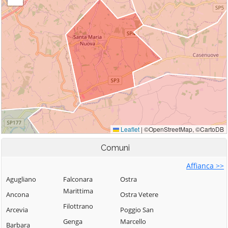
Comuni
Affianca >>
Agugliano
Falconara
Ostra
Marittima
Ancona
Ostra Vetere
Filottrano
Arcevia
Poggio San
Genga
Marcello
Barbara