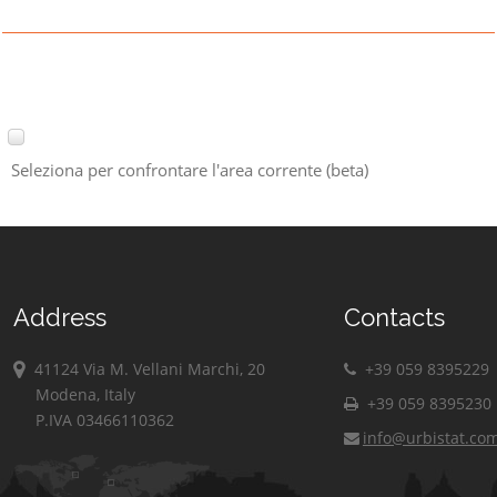
Seleziona per confrontare l'area corrente (beta)
Address
Contacts
41124 Via M. Vellani Marchi, 20
+39 059 8395229
Modena, Italy
+39 059 8395230
P.IVA 03466110362
info@urbistat.co