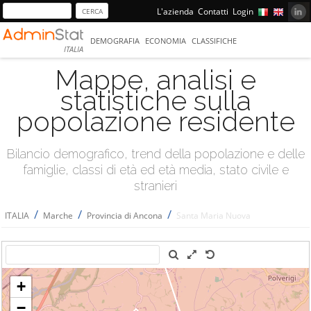
L'azienda
Contatti
Login
DEMOGRAFIA
ECONOMIA
CLASSIFICHE
ITALIA
Mappe, analisi e
statistiche sulla
popolazione residente
Bilancio demografico, trend della popolazione e delle
famiglie, classi di età ed età media, stato civile e
stranieri
/
/
/
ITALIA
Marche
Provincia di Ancona
Santa Maria Nuova