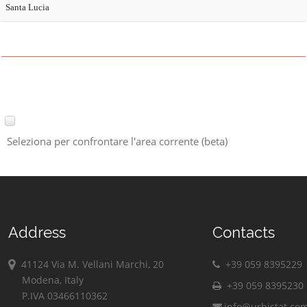
Santa Lucia
Seleziona per confrontare l'area corrente (beta)
Address
Contacts
41124 Via M. Vellani Marchi, 20
+39 059 8395229
Modena, Italy
+39 059 8395230
P.IVA 03466110362
info@urbistat.co