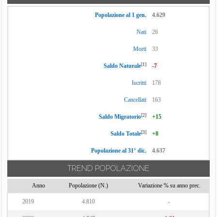
Popolazione al 1 gen.
4.629
Nati
26
Morti
33
[1]
Saldo Naturale
-7
Iscritti
178
Cancellati
163
[2]
Saldo Migratorio
+15
[3]
Saldo Totale
+8
Popolazione al 31° dic.
4.637
TREND POPOLAZIONE
Anno
Popolazione (N.)
Variazione % su anno prec.
2019
4.810
-