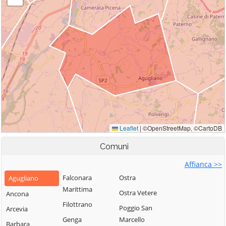
Comuni
Affianca >>
Falconara
Ostra
Agugliano
Marittima
Ostra Vetere
Ancona
Filottrano
Poggio San
Arcevia
Genga
Marcello
Barbara