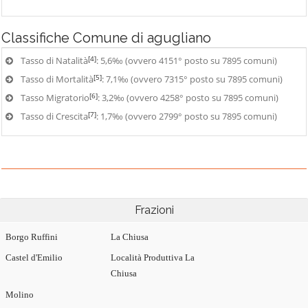
Classifiche
Comune di agugliano
[4]
Tasso di Natalità
: 5,6‰ (ovvero 4151° posto su 7895 comuni)
[5]
Tasso di Mortalità
: 7,1‰ (ovvero 7315° posto su 7895 comuni)
[6]
Tasso Migratorio
: 3,2‰ (ovvero 4258° posto su 7895 comuni)
[7]
Tasso di Crescita
: 1,7‰ (ovvero 2799° posto su 7895 comuni)
Frazioni
Borgo Ruffini
La Chiusa
Castel d'Emilio
Località Produttiva La
Chiusa
Molino