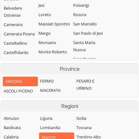
Jesi
Polverigi
Belvedere
Loreto
Rosora
Ostrense
Maiolati Spontini
San Marcello
Camerano
Mergo
San Paolo di Jesi
Camerata Picena
Monsano
Santa Maria
Castelbellino
Nuova
Monte Roberto
Castelfidardo
Sassoferrato
Monte San Vito
Castelleone di
Senigallia
Suasa
Province
Montecarotto
Serra de' Conti
Castelplanio
Montemarciano
FERMO
PESARO E
ANCONA
Serra San Quirico
Cerreto d'Esi
URBINO
Morro d'Alba
MACERATA
ASCOLI PICENO
Sirolo
Chiaravalle
Numana
Staffolo
Corinaldo
Regioni
Offagna
Trecastelli
Cupramontana
Osimo
Abruzzo
Liguria
Sicilia
Fabriano
Basilicata
Lombardia
Toscana
Calabria
Trentino-Alto
Marche