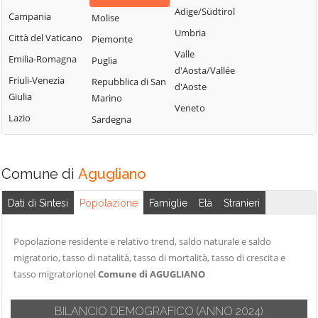
Adige/Südtirol
Campania
Molise
Umbria
Città del Vaticano
Piemonte
Valle
Emilia-Romagna
Puglia
d'Aosta/Vallée
Friuli-Venezia
Repubblica di San
d'Aoste
Giulia
Marino
Veneto
Lazio
Sardegna
Comune di
Agugliano
Dati di Sintesi
Popolazione
Famiglie
Età
Stranieri
Popolazione residente e relativo trend, saldo naturale e saldo
migratorio, tasso di natalità, tasso di mortalità, tasso di crescita e
tasso migratorionel
Comune di AGUGLIANO
BILANCIO DEMOGRAFICO
(ANNO 2024)