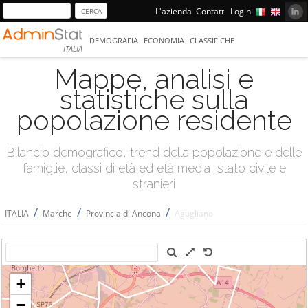
L'azienda
Contatti
Login
DEMOGRAFIA
ECONOMIA
CLASSIFICHE
ITALIA
Mappe, analisi e
statistiche sulla
popolazione residente
Bilancio demografico, trend della popolazione e delle
famiglie, classi di età ed età media, stato civile e
stranieri
/
/
/
ITALIA
Marche
Provincia di Ancona
Agugliano