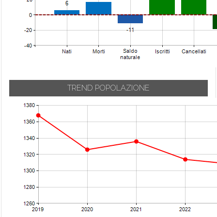
Trebisacce
Vaccarizzo
Albanese
Verbicaro
Villapiana
Zumpano
TREND POPOLAZIONE