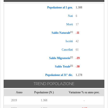
Castrolibero
Mongrassano
Guarano
Castroregio
Popolazione al 1 gen.
1.308
Montalto Uffugo
San Sosti
Castrovillari
Nati
6
Montegiordano
San Vincenzo La
Celico
Morti
17
Costa
Morano Calabro
Cellara
Sangineto
Mormanno
[1]
Saldo Naturale
-11
Cerchiara di
Sant'Agata di
Mottafollone
Calabria
Iscritti
42
Esaro
Nocara
Cerisano
Cancellati
61
Santa Caterina
Oriolo
Cervicati
Albanese
[2]
Saldo Migratorio
-19
Orsomarso
Cerzeto
Santa Domenica
[3]
Saldo Totale
-30
Paludi
Cetraro
Talao
Popolazione al 31° dic.
1.278
Panettieri
Civita
Santa Maria del
Paola
TREND POPOLAZIONE
Cedro
Cleto
Papasidero
Santa Sofia
Colosimi
Anno
Popolazione (N.)
Variazione % su anno prec.
d'Epiro
Parenti
Corigliano-
2019
1.368
-
Santo Stefano di
Rossano
Paterno Calabro