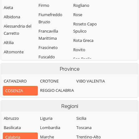
Firmo
Rogliano
Aieta
Fiumefreddo
Rose
Albidona
Bruzio
Roseto Capo
Alessandria del
Francavilla
Spulico
Carretto
Marittima
Rota Greca
Altilia
Frascineto
Rovito
Altomonte
Fuscaldo
San Basile
Amantea
Grimaldi
San Benedetto
Province
Amendolara
Grisolia
Ullano
Aprigliano
CATANZARO
CROTONE
VIBO VALENTIA
Guardia
San Cosmo
Belmonte
REGGIO CALABRIA
COSENZA
Piemontese
Albanese
Calabro
Lago
San Demetrio
Belsito
Regioni
Corone
Laino Borgo
Belvedere
San Donato di
Abruzzo
Liguria
Sicilia
Laino Castello
Marittimo
Ninea
Basilicata
Lombardia
Toscana
Lappano
Bianchi
San Fili
Marche
Trentino-Alto
Calabria
Lattarico