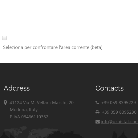
Seleziona per confrontare l'area corrente (beta)
Address
Contacts
41124 Via M. Vellani Marchi, 20
+39 059 8395229
Modena, Italy
+39 059 8395230
P.IVA 03466110362
info@urbistat.co