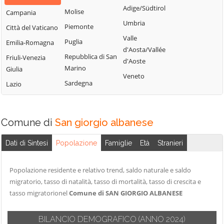
Bisignano
San Giorgio
Adige/Südtirol
Molise
Campania
Longobardi
Bocchigliero
Albanese
Umbria
Piemonte
Città del Vaticano
Longobucco
Bonifati
San Giovanni in
Valle
Puglia
Emilia-Romagna
Lungro
Fiore
Buonvicino
d'Aosta/Vallée
Repubblica di San
Friuli-Venezia
Luzzi
San Lorenzo
d'Aoste
Calopezzati
Marino
Giulia
Bellizzi
Maierà
Veneto
Caloveto
Sardegna
Lazio
San Lorenzo del
Malito
Campana
Vallo
Malvito
Canna
San Lucido
Mandatoriccio
Comune di
San giorgio albanese
Cariati
San Marco
Mangone
Carolei
Argentano
Dati di Sintesi
Popolazione
Famiglie
Età
Stranieri
Marano
Carpanzano
San Martino di
Marchesato
Finita
Casali del Manco
Popolazione residente e relativo trend, saldo naturale e saldo
Marano
migratorio, tasso di natalità, tasso di mortalità, tasso di crescita e
San Nicola Arcella
Cassano all'Ionio
Principato
tasso migratorionel
Comune di SAN GIORGIO ALBANESE
San Pietro in
Castiglione
Marzi
Amantea
Cosentino
Mendicino
BILANCIO DEMOGRAFICO
(ANNO 2024)
San Pietro in