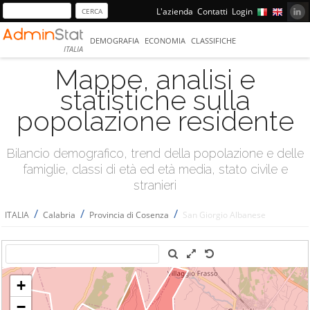
L'azienda
Contatti
Login
DEMOGRAFIA
ECONOMIA
CLASSIFICHE
ITALIA
Mappe, analisi e
statistiche sulla
popolazione residente
Bilancio demografico, trend della popolazione e delle
famiglie, classi di età ed età media, stato civile e
stranieri
/
/
/
ITALIA
Calabria
Provincia di Cosenza
San Giorgio Albanese