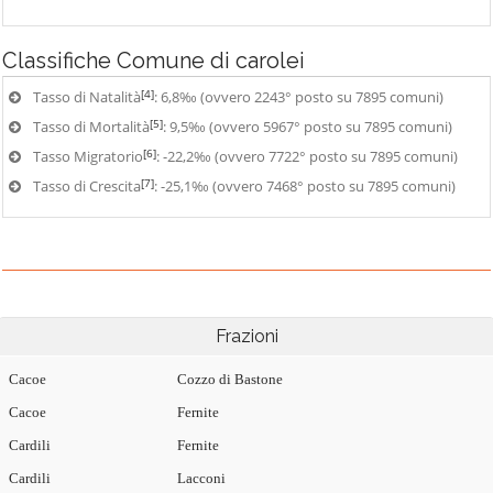
Classifiche
Comune di carolei
[4]
Tasso di Natalità
: 6,8‰ (ovvero 2243° posto su 7895 comuni)
[5]
Tasso di Mortalità
: 9,5‰ (ovvero 5967° posto su 7895 comuni)
[6]
Tasso Migratorio
: -22,2‰ (ovvero 7722° posto su 7895 comuni)
[7]
Tasso di Crescita
: -25,1‰ (ovvero 7468° posto su 7895 comuni)
Frazioni
Cacoe
Cozzo di Bastone
Cacoe
Fernite
Cardili
Fernite
Cardili
Lacconi