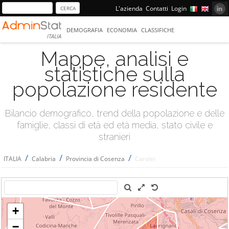
L'azienda
Contatti
Login
DEMOGRAFIA
ECONOMIA
CLASSIFICHE
ITALIA
Mappe, analisi e
statistiche sulla
popolazione residente
Bilancio demografico, trend della popolazione e delle
famiglie, classi di età ed età media, stato civile e
stranieri
/
/
/
ITALIA
Calabria
Provincia di Cosenza
Carolei