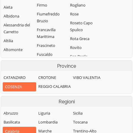
Firmo
Rogliano
Aieta
Fiumefreddo
Rose
Albidona
Bruzio
Roseto Capo
Alessandria del
Francavilla
Spulico
Carretto
Marittima
Rota Greca
Altilia
Frascineto
Rovito
Altomonte
Fuscaldo
San Basile
Amantea
Grimaldi
San Benedetto
Province
Amendolara
Grisolia
Ullano
Aprigliano
CATANZARO
CROTONE
VIBO VALENTIA
Guardia
San Cosmo
Belmonte
REGGIO CALABRIA
COSENZA
Piemontese
Albanese
Calabro
Lago
San Demetrio
Belsito
Regioni
Corone
Laino Borgo
Belvedere
San Donato di
Abruzzo
Liguria
Sicilia
Laino Castello
Marittimo
Ninea
Basilicata
Lombardia
Toscana
Lappano
Bianchi
San Fili
Marche
Trentino-Alto
Calabria
Lattarico