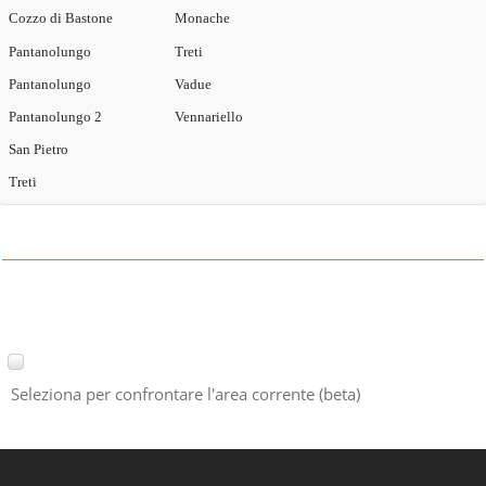
Cozzo di Bastone
Monache
Pantanolungo
Treti
Pantanolungo
Vadue
Pantanolungo 2
Vennariello
San Pietro
Treti
Seleziona per confrontare l'area corrente (beta)