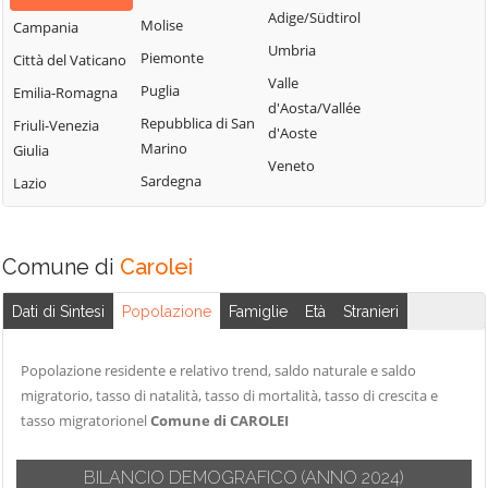
Bisignano
San Giorgio
Adige/Südtirol
Molise
Campania
Longobardi
Bocchigliero
Albanese
Umbria
Piemonte
Città del Vaticano
Longobucco
Bonifati
San Giovanni in
Valle
Puglia
Emilia-Romagna
Lungro
Fiore
Buonvicino
d'Aosta/Vallée
Repubblica di San
Friuli-Venezia
Luzzi
San Lorenzo
d'Aoste
Calopezzati
Marino
Giulia
Bellizzi
Maierà
Veneto
Caloveto
Sardegna
Lazio
San Lorenzo del
Malito
Campana
Vallo
Malvito
Canna
San Lucido
Mandatoriccio
Comune di
Carolei
Cariati
San Marco
Mangone
Carolei
Argentano
Dati di Sintesi
Popolazione
Famiglie
Età
Stranieri
Marano
Carpanzano
San Martino di
Marchesato
Finita
Casali del Manco
Popolazione residente e relativo trend, saldo naturale e saldo
Marano
San Nicola Arcella
migratorio, tasso di natalità, tasso di mortalità, tasso di crescita e
Cassano all'Ionio
Principato
tasso migratorionel
Comune di CAROLEI
San Pietro in
Castiglione
Marzi
Amantea
Cosentino
Mendicino
BILANCIO DEMOGRAFICO
(ANNO 2024)
San Pietro in