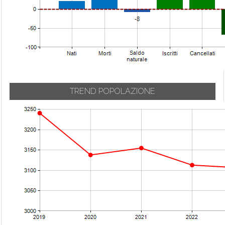
Trebisacce
Vaccarizzo
Albanese
Verbicaro
Villapiana
Zumpano
TREND POPOLAZIONE