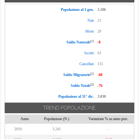
Castrolibero
Mongrassano
Guarano
Castroregio
Popolazione al 1 gen.
3.106
Montalto Uffugo
San Sosti
Castrovillari
Nati
21
Montegiordano
San Vincenzo La
Celico
Costa
Morti
29
Morano Calabro
Cellara
Sangineto
Mormanno
[1]
Saldo Naturale
-8
Cerchiara di
Sant'Agata di
Mottafollone
Iscritti
63
Calabria
Esaro
Nocara
Cerisano
Cancellati
131
Santa Caterina
Oriolo
Cervicati
Albanese
[2]
Saldo Migratorio
-68
Orsomarso
Cerzeto
Santa Domenica
[3]
Saldo Totale
-76
Paludi
Talao
Cetraro
Popolazione al 31° dic.
3.030
Panettieri
Santa Maria del
Civita
Cedro
Paola
TREND POPOLAZIONE
Cleto
Santa Sofia
Papasidero
Colosimi
Anno
Popolazione (N.)
Variazione % su anno prec.
d'Epiro
Parenti
Corigliano-
2019
3.241
-
Santo Stefano di
Paterno Calabro
Rossano