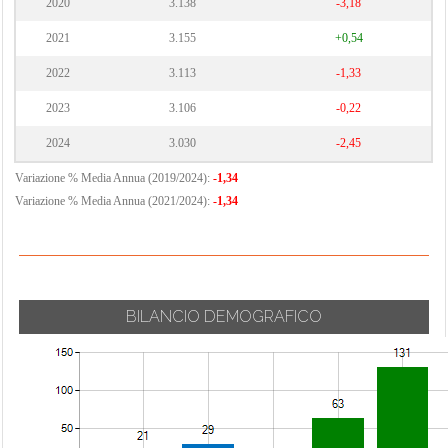
Rogliano
2020
3.138
-3,18
Pedivigliano
Cosenza
Saracena
2021
3.155
+0,54
Piane Crati
Cropalati
Scala Coeli
2022
3.113
-1,33
Pietrafitta
Crosia
Scalea
Pietrapaola
Diamante
2023
3.106
-0,22
Scigliano
Plataci
Dipignano
2024
3.030
-2,45
Serra d'Aiello
Praia a Mare
Domanico
Variazione % Media Annua (2019/2024):
-1,34
Spezzano
Variazione % Media Annua (2021/2024):
-1,34
Albanese
Spezzano della
Sila
Tarsia
BILANCIO DEMOGRAFICO
Terranova da
Sibari
Terravecchia
Torano Castello
Tortora