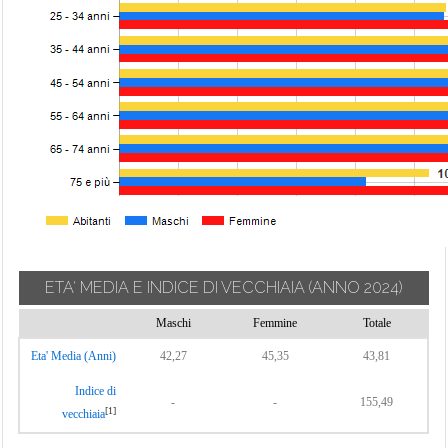
ETA' MEDIA E INDICE DI VECCHIAIA
(ANNO 2024)
Maschi
Femmine
Totale
Eta' Media (Anni)
42,27
45,35
43,81
Indice di
-
-
155,49
[1]
vecchiaia