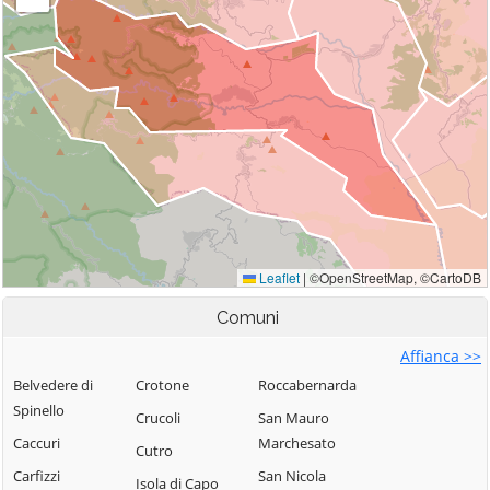
Comuni
Affianca >>
Belvedere di
Crotone
Roccabernarda
Spinello
Crucoli
San Mauro
Caccuri
Marchesato
Cutro
Carfizzi
San Nicola
Isola di Capo