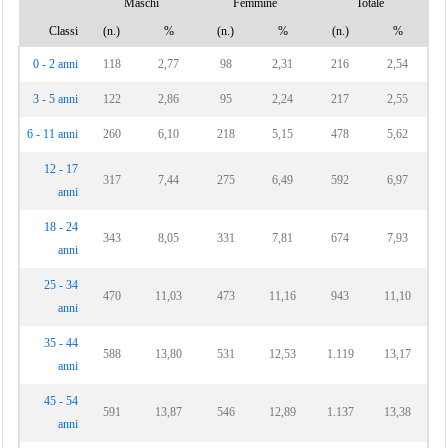
Maschi
Femmine
Totale
Classi
(n.)
%
(n.)
%
(n.)
%
0 - 2 anni
118
2,77
98
2,31
216
2,54
3 - 5 anni
122
2,86
95
2,24
217
2,55
6 - 11 anni
260
6,10
218
5,15
478
5,62
12 - 17
317
7,44
275
6,49
592
6,97
anni
18 - 24
343
8,05
331
7,81
674
7,93
anni
25 - 34
470
11,03
473
11,16
943
11,10
anni
35 - 44
588
13,80
531
12,53
1.119
13,17
anni
45 - 54
591
13,87
546
12,89
1.137
13,38
anni