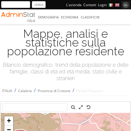
L'azienda
Contatti
Login
DEMOGRAFIA
ECONOMIA
CLASSIFICHE
ITALIA
Mappe, analisi e
statistiche sulla
popolazione residente
Bilancio demografico, trend della popolazione e delle
famiglie, classi di età ed età media, stato civile e
stranieri
/
/
/
ITALIA
Calabria
Provincia di Crotone
Petilia Policastro