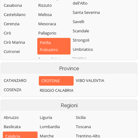
dell'Alto
Casabona
Rizzuto
Santa Severina
Castelsilano
Melissa
Savelli
Cerenzia
Mesoraca
Scandale
Cirò
Pallagorio
Strongoli
Cirò Marina
Petilia
Umbriatico
Policastro
Cotronei
Verzino
Rocca di Neto
Province
CATANZARO
VIBO VALENTIA
CROTONE
COSENZA
REGGIO CALABRIA
Regioni
Abruzzo
Liguria
Sicilia
Basilicata
Lombardia
Toscana
Marche
Trentino-Alto
Calabria