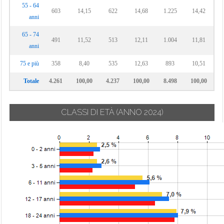
55 - 64
603
14,15
622
14,68
1.225
14,42
anni
65 - 74
491
11,52
513
12,11
1.004
11,81
anni
75 e più
358
8,40
535
12,63
893
10,51
Totale
4.261
100,00
4.237
100,00
8.498
100,00
CLASSI DI ETÀ
(ANNO 2024)