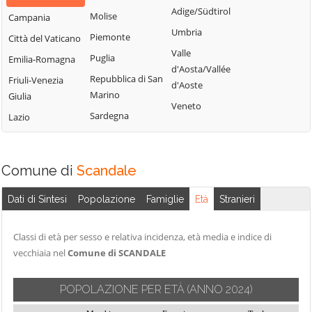
Adige/Südtirol
Molise
Campania
Umbria
Piemonte
Città del Vaticano
Valle
Puglia
Emilia-Romagna
d'Aosta/Vallée
Repubblica di San
Friuli-Venezia
d'Aoste
Marino
Giulia
Veneto
Sardegna
Lazio
Comune di
Scandale
Dati di Sintesi
Popolazione
Famiglie
Età
Stranieri
Classi di età per sesso e relativa incidenza, età media e indice di
vecchiaia nel
Comune di SCANDALE
POPOLAZIONE PER ETÀ
(ANNO 2024)