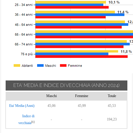
ETA' MEDIA E INDICE DI VECCHIAIA
(ANNO 2024)
Maschi
Femmine
Totale
Eta' Media (Anni)
45,06
45,99
45,53
Indice di
-
-
194,23
[1]
vecchiaia