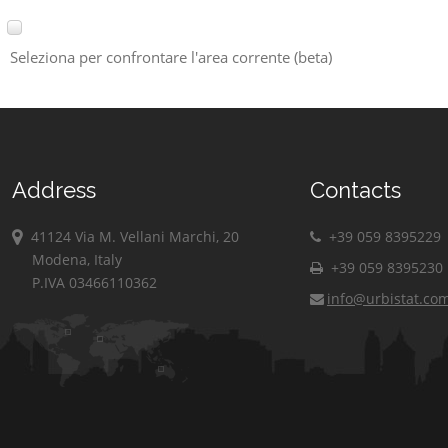
Seleziona per confrontare l'area corrente (beta)
Address
Contacts
41124 Via M. Vellani Marchi, 20
+39 059 8395229
Modena, Italy
+39 059 8395230
P.IVA 03466110362
info@urbistat.co