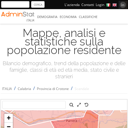
L'azienda
Contatti
Login
DEMOGRAFIA
ECONOMIA
CLASSIFICHE
ITALIA
Mappe, analisi e
statistiche sulla
popolazione residente
Bilancio demografico, trend della popolazione e delle
famiglie, classi di età ed età media, stato civile e
stranieri
/
/
/
ITALIA
Calabria
Provincia di Crotone
Scandale