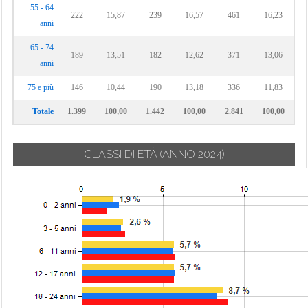
55 - 64
222
15,87
239
16,57
461
16,23
anni
65 - 74
189
13,51
182
12,62
371
13,06
anni
75 e più
146
10,44
190
13,18
336
11,83
Totale
1.399
100,00
1.442
100,00
2.841
100,00
CLASSI DI ETÀ
(ANNO 2024)