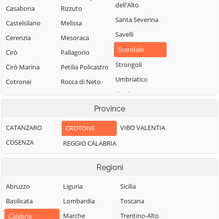
dell'Alto
Casabona
Rizzuto
Santa Severina
Castelsilano
Melissa
Savelli
Cerenzia
Mesoraca
Scandale
Cirò
Pallagorio
Strongoli
Cirò Marina
Petilia Policastro
Umbriatico
Cotronei
Rocca di Neto
Verzino
Province
CATANZARO
VIBO VALENTIA
CROTONE
COSENZA
REGGIO CALABRIA
Regioni
Abruzzo
Liguria
Sicilia
Basilicata
Lombardia
Toscana
Marche
Trentino-Alto
Calabria