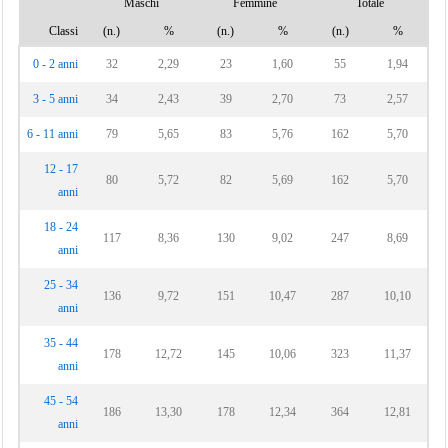
Maschi
Femmine
Totale
Classi
(n.)
%
(n.)
%
(n.)
%
0 - 2 anni
32
2,29
23
1,60
55
1,94
3 - 5 anni
34
2,43
39
2,70
73
2,57
6 - 11 anni
79
5,65
83
5,76
162
5,70
12 - 17
80
5,72
82
5,69
162
5,70
anni
18 - 24
117
8,36
130
9,02
247
8,69
anni
25 - 34
136
9,72
151
10,47
287
10,10
anni
35 - 44
178
12,72
145
10,06
323
11,37
anni
45 - 54
186
13,30
178
12,34
364
12,81
anni