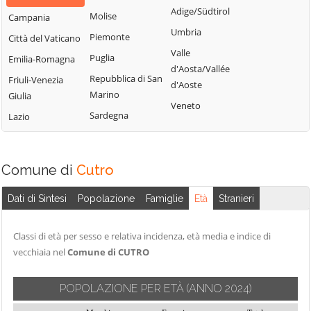
Adige/Südtirol
Molise
Campania
Umbria
Piemonte
Città del Vaticano
Valle
Puglia
Emilia-Romagna
d'Aosta/Vallée
Repubblica di San
Friuli-Venezia
d'Aoste
Marino
Giulia
Veneto
Sardegna
Lazio
Comune di
Cutro
Dati di Sintesi
Popolazione
Famiglie
Età
Stranieri
Classi di età per sesso e relativa incidenza, età media e indice di
vecchiaia nel
Comune di CUTRO
POPOLAZIONE PER ETÀ
(ANNO 2024)