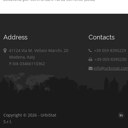
Address
Contacts
41124 Via M. Vellani Marchi, 20
+39 059 8395229
Modena, Italy
+39 059 8395230
P.IVA 03466110362
info@urbistat.co
Copyright © 2026 - UrbiStat
S.r.l.