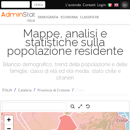
L'azienda
Contatti
Login
DEMOGRAFIA
ECONOMIA
CLASSIFICHE
ITALIA
Mappe, analisi e
statistiche sulla
popolazione residente
Bilancio demografico, trend della popolazione e delle
famiglie, classi di età ed età media, stato civile e
stranieri
/
/
/
ITALIA
Calabria
Provincia di Crotone
Cutro