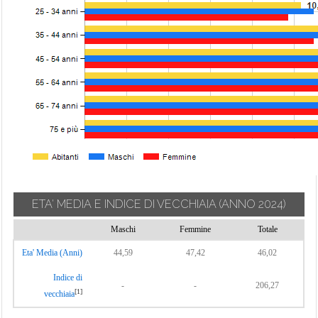
ETA' MEDIA E INDICE DI VECCHIAIA
(ANNO 2024)
Maschi
Femmine
Totale
Eta' Media (Anni)
44,59
47,42
46,02
Indice di
-
-
206,27
[1]
vecchiaia