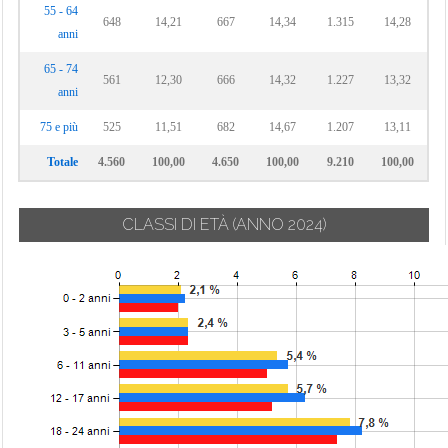
55 - 64
648
14,21
667
14,34
1.315
14,28
anni
65 - 74
561
12,30
666
14,32
1.227
13,32
anni
75 e più
525
11,51
682
14,67
1.207
13,11
Totale
4.560
100,00
4.650
100,00
9.210
100,00
CLASSI DI ETÀ
(ANNO 2024)