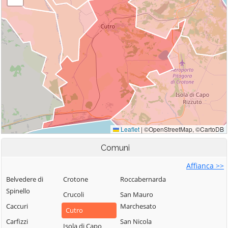
Comuni
Affianca >>
Belvedere di
Crotone
Roccabernarda
Spinello
Crucoli
San Mauro
Caccuri
Marchesato
Cutro
Carfizzi
San Nicola
Isola di Capo