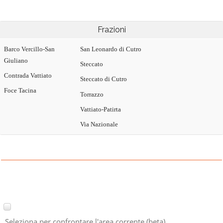
Frazioni
Barco Vercillo-San
San Leonardo di Cutro
Giuliano
Steccato
Contrada Vattiato
Steccato di Cutro
Foce Tacina
Torrazzo
Vattiato-Patirta
Via Nazionale
Seleziona per confrontare l'area corrente (beta)