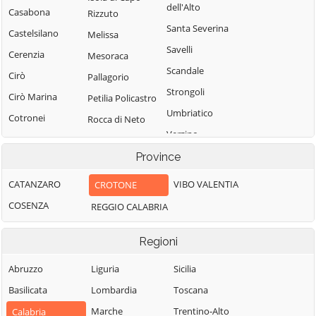
dell'Alto
Casabona
Rizzuto
Santa Severina
Castelsilano
Melissa
Savelli
Cerenzia
Mesoraca
Scandale
Cirò
Pallagorio
Strongoli
Cirò Marina
Petilia Policastro
Umbriatico
Cotronei
Rocca di Neto
Verzino
Province
CATANZARO
VIBO VALENTIA
CROTONE
COSENZA
REGGIO CALABRIA
Regioni
Abruzzo
Liguria
Sicilia
Basilicata
Lombardia
Toscana
Marche
Trentino-Alto
Calabria