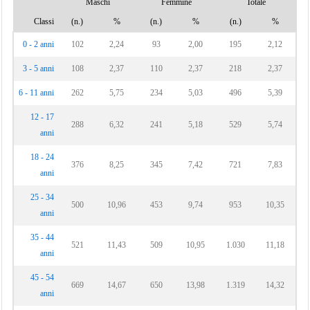
Maschi
Femmine
Totale
Classi
(n.)
%
(n.)
%
(n.)
%
0 - 2 anni
102
2,24
93
2,00
195
2,12
3 - 5 anni
108
2,37
110
2,37
218
2,37
6 - 11 anni
262
5,75
234
5,03
496
5,39
12 - 17
288
6,32
241
5,18
529
5,74
anni
18 - 24
376
8,25
345
7,42
721
7,83
anni
25 - 34
500
10,96
453
9,74
953
10,35
anni
35 - 44
521
11,43
509
10,95
1.030
11,18
anni
45 - 54
669
14,67
650
13,98
1.319
14,32
anni