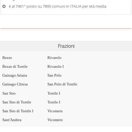
è al 7461° posto su 7895 comuni in ITALIA per età media
Frazioni
Bezze
Rivarolo
Bezze di Torrile
Rivarolo I
Gainago Ariana
San Polo
Gainago Chiesa
San Polo di Torrile
San Siro
Torrile I
San Siro di Torrile
Torrile I
San Siro di Torrile I
Vicomero
Sant'Andrea
Vicomero