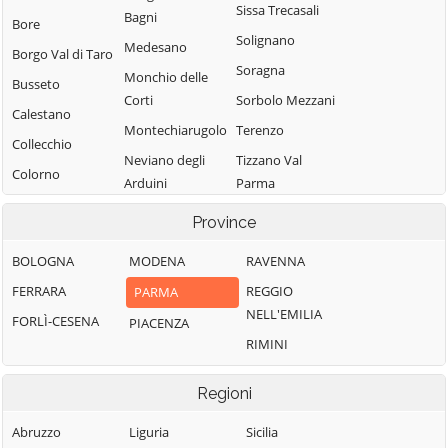
Sissa Trecasali
Bagni
Bore
Solignano
Medesano
Borgo Val di Taro
Soragna
Monchio delle
Busseto
Corti
Sorbolo Mezzani
Calestano
Montechiarugolo
Terenzo
Collecchio
Neviano degli
Tizzano Val
Colorno
Arduini
Parma
Compiano
Noceto
Tornolo
Province
Corniglio
Palanzano
Torrile
BOLOGNA
MODENA
RAVENNA
Felino
Parma
Traversetolo
FERRARA
REGGIO
PARMA
Fidenza
Pellegrino
Valmozzola
NELL'EMILIA
FORLÌ-CESENA
PIACENZA
Fontanellato
Parmense
Varano de'
RIMINI
Polesine Zibello
Melegari
Roccabianca
Varsi
Regioni
Sala Baganza
Abruzzo
Liguria
Sicilia