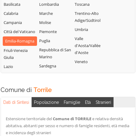
Basilicata
Lombardia
Toscana
Calabria
Marche
Trentino-Alto
Adige/Südtirol
Campania
Molise
Umbria
Città del Vaticano
Piemonte
Valle
Puglia
Emilia-Romagna
d'Aosta/Vallée
Repubblica di San
Friuli-Venezia
d'Aoste
Marino
Giulia
Veneto
Sardegna
Lazio
Comune di
Torrile
Dati di Sintesi
Popolazione
Famiglie
Età
Stranieri
Estensione territoriale del
Comune di TORRILE
e relativa densità
abitativa, abitanti per sesso e numero di famiglie residenti, età media
e incidenza degli stranieri