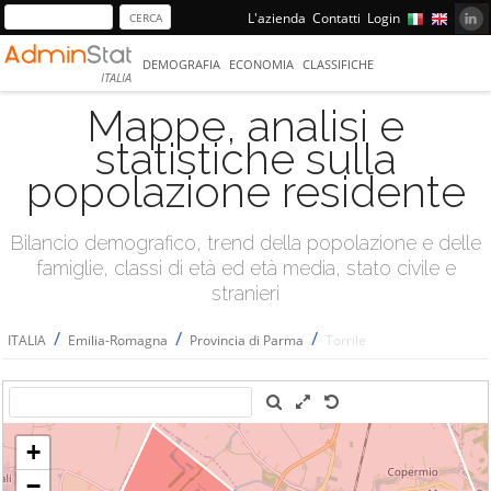
L'azienda
Contatti
Login
DEMOGRAFIA
ECONOMIA
CLASSIFICHE
ITALIA
Mappe, analisi e
statistiche sulla
popolazione residente
Bilancio demografico, trend della popolazione e delle
famiglie, classi di età ed età media, stato civile e
stranieri
/
/
/
ITALIA
Emilia-Romagna
Provincia di Parma
Torrile