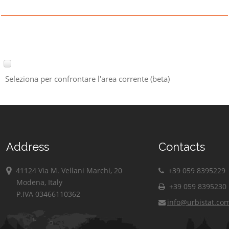
Seleziona per confrontare l'area corrente (beta)
Address
Contacts
41124 Via M. Vellani Marchi, 20
+39 059 8395229
Modena, Italy
+39 059 8395230
P.IVA 03466110362
info@urbistat.co