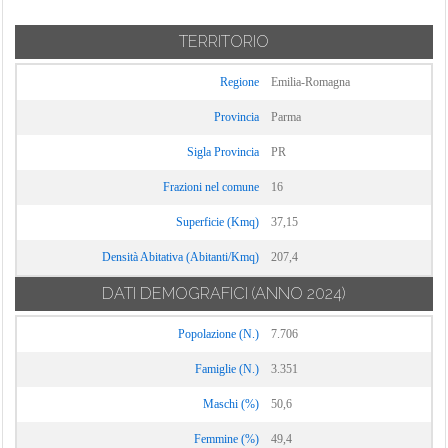
TERRITORIO
Regione
Emilia-Romagna
Provincia
Parma
Sigla Provincia
PR
Frazioni nel comune
16
Superficie (Kmq)
37,15
Densità Abitativa (Abitanti/Kmq)
207,4
DATI DEMOGRAFICI
(ANNO 2024)
Popolazione (N.)
7.706
Famiglie (N.)
3.351
Maschi (%)
50,6
Femmine (%)
49,4