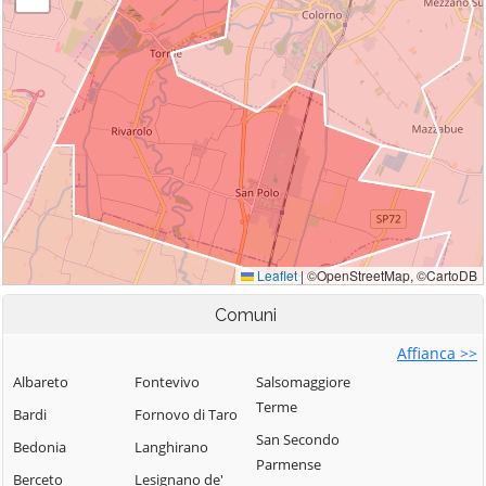
Comuni
Affianca >>
Albareto
Fontevivo
Salsomaggiore
Terme
Bardi
Fornovo di Taro
San Secondo
Bedonia
Langhirano
Parmense
Berceto
Lesignano de'