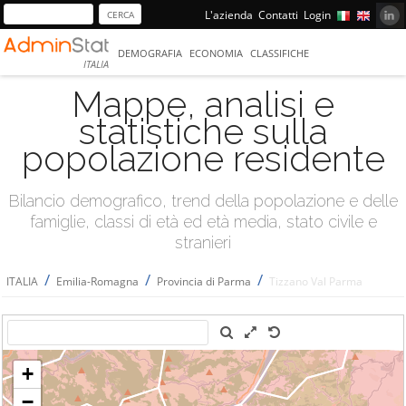
L'azienda
Contatti
Login
DEMOGRAFIA
ECONOMIA
CLASSIFICHE
ITALIA
Mappe, analisi e
statistiche sulla
popolazione residente
Bilancio demografico, trend della popolazione e delle
famiglie, classi di età ed età media, stato civile e
stranieri
/
/
/
ITALIA
Emilia-Romagna
Provincia di Parma
Tizzano Val Parma