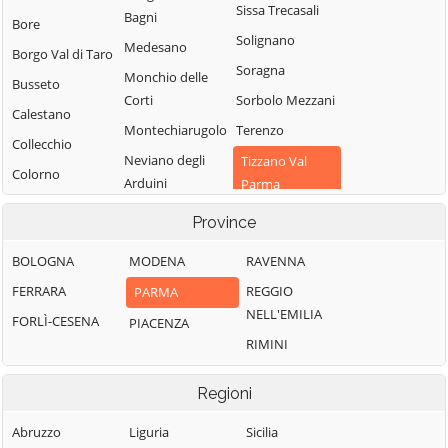
Sissa Trecasali
Bagni
Bore
Solignano
Medesano
Borgo Val di Taro
Soragna
Monchio delle
Busseto
Corti
Sorbolo Mezzani
Calestano
Montechiarugolo
Terenzo
Collecchio
Neviano degli
Tizzano Val
Colorno
Arduini
Parma
Compiano
Noceto
Tornolo
Province
Corniglio
Palanzano
Torrile
BOLOGNA
MODENA
RAVENNA
Felino
Parma
Traversetolo
FERRARA
REGGIO
PARMA
Fidenza
Pellegrino
Valmozzola
NELL'EMILIA
FORLÌ-CESENA
PIACENZA
Fontanellato
Parmense
Varano de'
RIMINI
Polesine Zibello
Melegari
Roccabianca
Varsi
Regioni
Sala Baganza
Abruzzo
Liguria
Sicilia