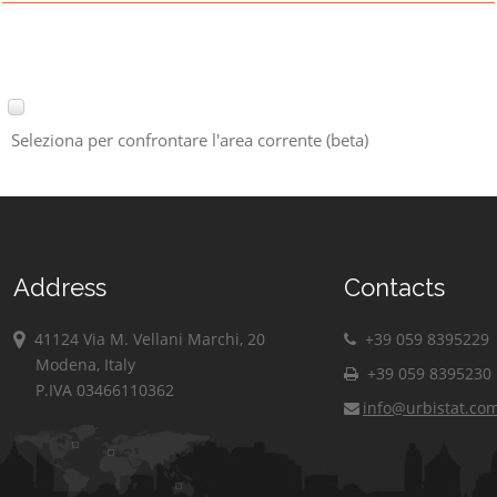
Seleziona per confrontare l'area corrente (beta)
Address
Contacts
41124 Via M. Vellani Marchi, 20
+39 059 8395229
Modena, Italy
+39 059 8395230
P.IVA 03466110362
info@urbistat.co