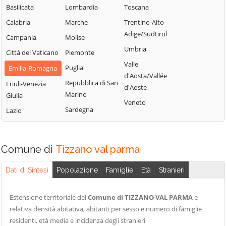
Basilicata
Lombardia
Toscana
Calabria
Marche
Trentino-Alto
Adige/Südtirol
Campania
Molise
Umbria
Città del Vaticano
Piemonte
Valle
Puglia
Emilia-Romagna
d'Aosta/Vallée
Repubblica di San
Friuli-Venezia
d'Aoste
Marino
Giulia
Veneto
Sardegna
Lazio
Comune di
Tizzano val parma
Dati di Sintesi
Popolazione
Famiglie
Età
Stranieri
Estensione territoriale del
Comune di TIZZANO VAL PARMA
e
relativa densità abitativa, abitanti per sesso e numero di famiglie
residenti, età media e incidenza degli stranieri