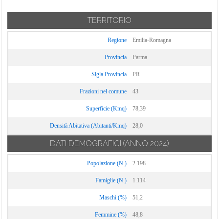
TERRITORIO
Regione
Emilia-Romagna
Provincia
Parma
Sigla Provincia
PR
Frazioni nel comune
43
Superficie (Kmq)
78,39
Densità Abitativa (Abitanti/Kmq)
28,0
DATI DEMOGRAFICI
(ANNO 2024)
Popolazione (N.)
2.198
Famiglie (N.)
1.114
Maschi (%)
51,2
Femmine (%)
48,8