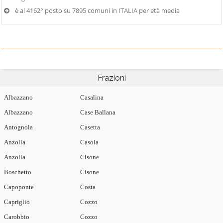
è al 4162° posto su 7895 comuni in ITALIA per età media
Frazioni
Albazzano
Casalina
Albazzano
Case Ballana
Antognola
Casetta
Anzolla
Casola
Anzolla
Cisone
Boschetto
Cisone
Capoponte
Costa
Capriglio
Cozzo
Carobbio
Cozzo