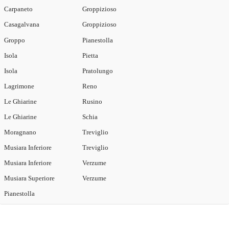
Carpaneto
Groppizioso
Casagalvana
Groppizioso
Groppo
Pianestolla
Isola
Pietta
Isola
Pratolungo
Lagrimone
Reno
Le Ghiarine
Rusino
Le Ghiarine
Schia
Moragnano
Treviglio
Musiara Inferiore
Treviglio
Musiara Inferiore
Verzume
Musiara Superiore
Verzume
Pianestolla