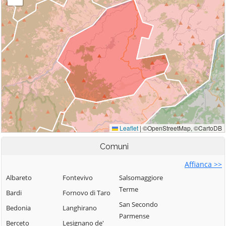
Comuni
Affianca >>
Albareto
Fontevivo
Salsomaggiore
Terme
Bardi
Fornovo di Taro
San Secondo
Bedonia
Langhirano
Parmense
Berceto
Lesignano de'