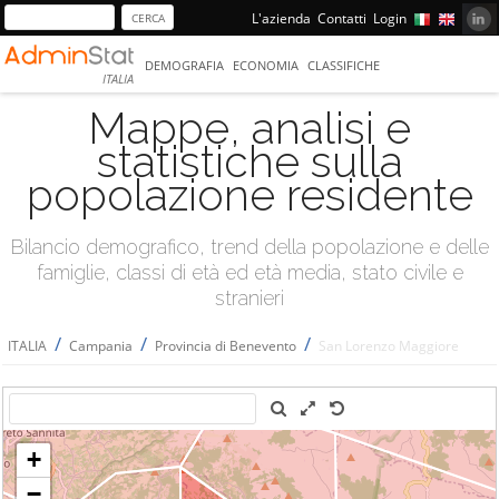
L'azienda
Contatti
Login
DEMOGRAFIA
ECONOMIA
CLASSIFICHE
ITALIA
Mappe, analisi e
statistiche sulla
popolazione residente
Bilancio demografico, trend della popolazione e delle
famiglie, classi di età ed età media, stato civile e
stranieri
/
/
/
ITALIA
Campania
Provincia di Benevento
San Lorenzo Maggiore