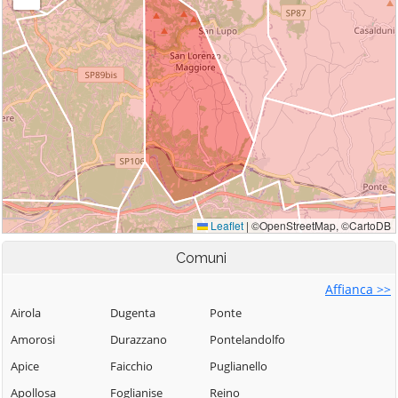
Comuni
Affianca >>
Airola
Dugenta
Ponte
Amorosi
Durazzano
Pontelandolfo
Apice
Faicchio
Puglianello
Apollosa
Foglianise
Reino