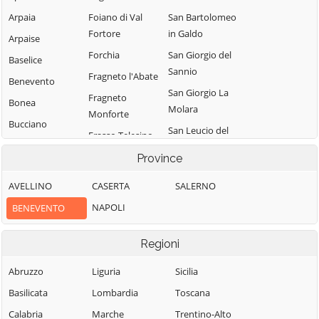
Arpaia
Foiano di Val
San Bartolomeo
Fortore
in Galdo
Arpaise
Forchia
San Giorgio del
Baselice
Sannio
Fragneto l'Abate
Benevento
San Giorgio La
Fragneto
Bonea
Molara
Monforte
Bucciano
San Leucio del
Frasso Telesino
Buonalbergo
Sannio
Ginestra degli
Province
Calvi
San Lorenzello
Schiavoni
AVELLINO
CASERTA
SALERNO
Campolattaro
San Lorenzo
Guardia
Maggiore
NAPOLI
BENEVENTO
Campoli del
Sanframondi
Monte Taburno
San Lupo
Limatola
Regioni
Casalduni
San Marco dei
Melizzano
Cavoti
Castelfranco in
Abruzzo
Liguria
Sicilia
Moiano
Miscano
San Martino
Basilicata
Lombardia
Toscana
Molinara
Sannita
Castelpagano
Calabria
Marche
Trentino-Alto
Montefalcone di