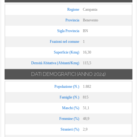
Torrecuso
Regione
Campania
Vitulano
Provincia
Benevento
Sigla Provincia
BN
Frazioni nel comune
1
Superficie (Kmq)
16,30
Densità Abitativa (Abitanti/Kmq)
115,5
DATI DEMOGRAFICI
(ANNO 2024)
Popolazione (N.)
1.882
Famiglie (N.)
815
Maschi (%)
51,1
Femmine (%)
48,9
Stranieri (%)
2,9