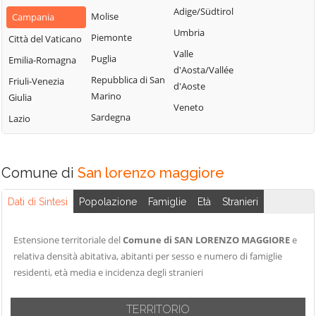
San Nazzaro
Castelpoto
Adige/Südtirol
Val Fortore
Molise
Campania
San Nicola
Castelvenere
Umbria
Montesarchio
Piemonte
Città del Vaticano
Manfredi
Castelvetere in
Valle
Morcone
Puglia
Emilia-Romagna
San Salvatore
Val Fortore
d'Aosta/Vallée
Paduli
Repubblica di San
Friuli-Venezia
Telesino
d'Aoste
Cautano
Marino
Giulia
Pago Veiano
Sant'Agata de'
Veneto
Ceppaloni
Sardegna
Lazio
Goti
Pannarano
Cerreto Sannita
Sant'Angelo a
Paolisi
Circello
Cupolo
Paupisi
Comune di
San lorenzo maggiore
Colle Sannita
Sant'Arcangelo
Pesco Sannita
Trimonte
Cusano Mutri
Dati di Sintesi
Popolazione
Famiglie
Età
Stranieri
Pietraroja
Santa Croce del
Pietrelcina
Sannio
Estensione territoriale del
Comune di SAN LORENZO MAGGIORE
e
Sassinoro
relativa densità abitativa, abitanti per sesso e numero di famiglie
residenti, età media e incidenza degli stranieri
Solopaca
Telese Terme
TERRITORIO
Tocco Caudio