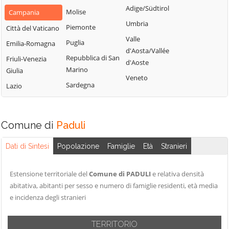
San Nazzaro
Castelpoto
Adige/Südtirol
Val Fortore
Molise
Campania
San Nicola
Castelvenere
Umbria
Montesarchio
Piemonte
Città del Vaticano
Manfredi
Castelvetere in
Valle
Morcone
Puglia
Emilia-Romagna
San Salvatore
Val Fortore
d'Aosta/Vallée
Paduli
Repubblica di San
Telesino
Friuli-Venezia
d'Aoste
Cautano
Marino
Giulia
Pago Veiano
Sant'Agata de'
Veneto
Ceppaloni
Sardegna
Goti
Lazio
Pannarano
Cerreto Sannita
Sant'Angelo a
Paolisi
Circello
Cupolo
Paupisi
Comune di
Paduli
Colle Sannita
Sant'Arcangelo
Pesco Sannita
Trimonte
Cusano Mutri
Dati di Sintesi
Popolazione
Famiglie
Età
Stranieri
Pietraroja
Santa Croce del
Pietrelcina
Sannio
Estensione territoriale del
Comune di PADULI
e relativa densità
Sassinoro
abitativa, abitanti per sesso e numero di famiglie residenti, età media
Solopaca
e incidenza degli stranieri
Telese Terme
TERRITORIO
Tocco Caudio