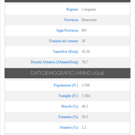
Torrecuso
Regione
Campania
Vitulano
Provincia
Benevento
Sigla Provincia
BN
Frazioni nel comune
28
Superficie (Kmq)
45,30
Densità Abitativa (Abitanti/Kmq)
78,7
DATI DEMOGRAFICI
(ANNO 2024)
Popolazione (N.)
3.566
Famiglie (N.)
1.584
Maschi (%)
49,5
Femmine (%)
50,5
Stranieri (%)
2,3