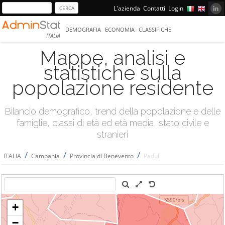
L'azienda
Contatti
Login
DEMOGRAFIA
ECONOMIA
CLASSIFICHE
ITALIA
Mappe, analisi e
statistiche sulla
popolazione residente
Bilancio demografico, trend della popolazione e delle
famiglie, classi di età ed età media, stato civile e
stranieri
/
/
/
ITALIA
Campania
Provincia di Benevento
Paduli