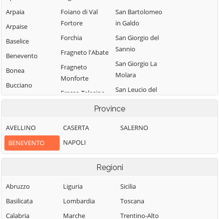
Arpaia
Foiano di Val
San Bartolomeo
Fortore
in Galdo
Arpaise
Forchia
San Giorgio del
Baselice
Sannio
Fragneto l'Abate
Benevento
San Giorgio La
Fragneto
Bonea
Molara
Monforte
Bucciano
San Leucio del
Frasso Telesino
Buonalbergo
Sannio
Ginestra degli
Province
Calvi
San Lorenzello
Schiavoni
AVELLINO
CASERTA
SALERNO
Campolattaro
San Lorenzo
Guardia
Maggiore
NAPOLI
BENEVENTO
Campoli del
Sanframondi
Monte Taburno
San Lupo
Limatola
Regioni
Casalduni
San Marco dei
Melizzano
Cavoti
Castelfranco in
Abruzzo
Liguria
Sicilia
Moiano
Miscano
San Martino
Basilicata
Lombardia
Toscana
Molinara
Sannita
Castelpagano
Calabria
Marche
Trentino-Alto
Montefalcone di