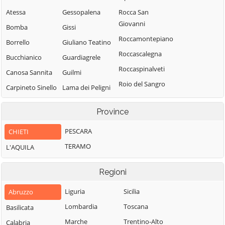
Atessa
Gessopalena
Rocca San
Giovanni
Bomba
Gissi
Roccamontepiano
Borrello
Giuliano Teatino
Roccascalegna
Bucchianico
Guardiagrele
Roccaspinalveti
Canosa Sannita
Guilmi
Roio del Sangro
Carpineto Sinello
Lama dei Peligni
Rosello
Carunchio
Lanciano
Province
San Buono
Lentella
Casacanditella
San Giovanni
PESCARA
CHIETI
Lettopalena
Casalanguida
Lipioni
TERAMO
L'AQUILA
Liscia
Casalbordino
San Giovanni
Miglianico
Casalincontrada
Teatino
Regioni
Montazzoli
Casoli
San Martino sulla
Liguria
Sicilia
Abruzzo
Montebello sul
Castel Frentano
Marrucina
Sangro
Lombardia
Toscana
Basilicata
Castelguidone
San Salvo
Monteferrante
Marche
Trentino-Alto
Calabria
Castiglione
San Vito Chietino