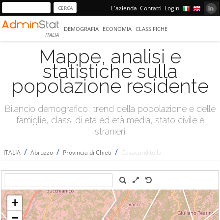
L'azienda
Contatti
Login
DEMOGRAFIA
ECONOMIA
CLASSIFICHE
ITALIA
Mappe, analisi e
statistiche sulla
popolazione residente
Bilancio demografico, trend della popolazione e delle
famiglie, classi di età ed età media, stato civile e
stranieri
/
/
/
ITALIA
Abruzzo
Provincia di Chieti
Casacanditella