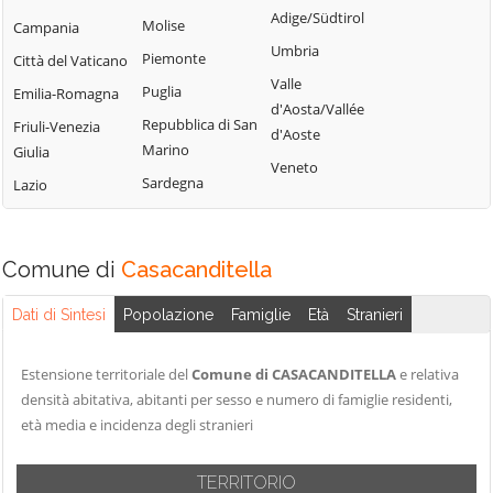
Adige/Südtirol
Montelapiano
Messer Marino
Molise
Campania
Sant'Eusanio del
Umbria
Montenerodomo
Celenza sul
Sangro
Piemonte
Città del Vaticano
Trigno
Valle
Monteodorisio
Santa Maria
Puglia
Emilia-Romagna
d'Aosta/Vallée
Chieti
Imbaro
Mozzagrogna
Repubblica di San
Friuli-Venezia
d'Aoste
Civitaluparella
Scerni
Marino
Giulia
Orsogna
Veneto
Civitella Messer
Schiavi di
Sardegna
Lazio
Ortona
Raimondo
Abruzzo
Paglieta
Colledimacine
Taranta Peligna
Palena
Comune di
Casacanditella
Colledimezzo
Tollo
Palmoli
Crecchio
Torino di Sangro
Dati di Sintesi
Popolazione
Famiglie
Età
Stranieri
Palombaro
Cupello
Tornareccio
Pennadomo
Dogliola
Torrebruna
Estensione territoriale del
Comune di CASACANDITELLA
e relativa
Pennapiedimonte
densità abitativa, abitanti per sesso e numero di famiglie residenti,
Fallo
Torrevecchia
Perano
età media e incidenza degli stranieri
Teatina
Fara Filiorum
Pietraferrazzana
Petri
Torricella Peligna
TERRITORIO
Pizzoferrato