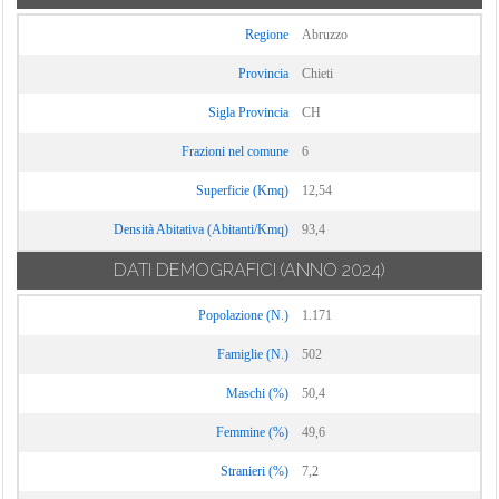
Fara San Martino
Treglio
Poggiofiorito
Filetto
Tufillo
Regione
Abruzzo
Pollutri
Fossacesia
Vacri
Provincia
Chieti
Fraine
Vasto
Sigla Provincia
CH
Francavilla al
Villa Santa Maria
Frazioni nel comune
6
Mare
Villalfonsina
Superficie (Kmq)
12,54
Villamagna
Densità Abitativa (Abitanti/Kmq)
93,4
DATI DEMOGRAFICI
(ANNO 2024)
Popolazione (N.)
1.171
Famiglie (N.)
502
Maschi (%)
50,4
Femmine (%)
49,6
Stranieri (%)
7,2