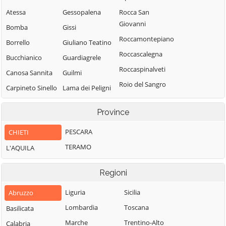
Atessa
Gessopalena
Rocca San
Giovanni
Bomba
Gissi
Roccamontepiano
Borrello
Giuliano Teatino
Roccascalegna
Bucchianico
Guardiagrele
Roccaspinalveti
Canosa Sannita
Guilmi
Roio del Sangro
Carpineto Sinello
Lama dei Peligni
Rosello
Carunchio
Lanciano
Province
San Buono
Casacanditella
Lentella
San Giovanni
PESCARA
CHIETI
Casalanguida
Lettopalena
Lipioni
TERAMO
L'AQUILA
Casalbordino
Liscia
San Giovanni
Casalincontrada
Miglianico
Teatino
Regioni
Casoli
Montazzoli
San Martino sulla
Liguria
Sicilia
Abruzzo
Castel Frentano
Montebello sul
Marrucina
Sangro
Lombardia
Toscana
Basilicata
Castelguidone
San Salvo
Monteferrante
Marche
Trentino-Alto
Calabria
Castiglione
San Vito Chietino