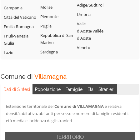
Adige/Südtirol
Messer Marino
Montelapiano
Molise
Campania
Sant'Eusanio del
Umbria
Celenza sul
Montenerodomo
Sangro
Piemonte
Città del Vaticano
Trigno
Valle
Monteodorisio
Santa Maria
Puglia
Emilia-Romagna
d'Aosta/Vallée
Chieti
Imbaro
Mozzagrogna
Repubblica di San
Friuli-Venezia
d'Aoste
Civitaluparella
Scerni
Marino
Giulia
Orsogna
Veneto
Civitella Messer
Schiavi di
Sardegna
Lazio
Ortona
Raimondo
Abruzzo
Paglieta
Colledimacine
Taranta Peligna
Palena
Comune di
Villamagna
Colledimezzo
Tollo
Palmoli
Crecchio
Torino di Sangro
Dati di Sintesi
Popolazione
Famiglie
Età
Stranieri
Palombaro
Cupello
Tornareccio
Pennadomo
Dogliola
Torrebruna
Estensione territoriale del
Comune di VILLAMAGNA
e relativa
Pennapiedimonte
densità abitativa, abitanti per sesso e numero di famiglie residenti,
Fallo
Torrevecchia
Perano
età media e incidenza degli stranieri
Teatina
Fara Filiorum
Pietraferrazzana
Petri
Torricella Peligna
TERRITORIO
Pizzoferrato