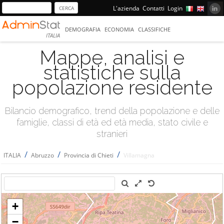
L'azienda
Contatti
Login
DEMOGRAFIA
ECONOMIA
CLASSIFICHE
ITALIA
Mappe, analisi e
statistiche sulla
popolazione residente
Bilancio demografico, trend della popolazione e delle
famiglie, classi di età ed età media, stato civile e
stranieri
/
/
/
ITALIA
Abruzzo
Provincia di Chieti
Villamagna