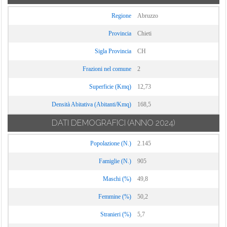
Fara San Martino
Treglio
Poggiofiorito
Filetto
Tufillo
Regione
Abruzzo
Pollutri
Fossacesia
Vacri
Provincia
Chieti
Fraine
Vasto
Sigla Provincia
CH
Francavilla al
Villa Santa Maria
Frazioni nel comune
2
Mare
Villalfonsina
Superficie (Kmq)
12,73
Villamagna
Densità Abitativa (Abitanti/Kmq)
168,5
DATI DEMOGRAFICI
(ANNO 2024)
Popolazione (N.)
2.145
Famiglie (N.)
905
Maschi (%)
49,8
Femmine (%)
50,2
Stranieri (%)
5,7