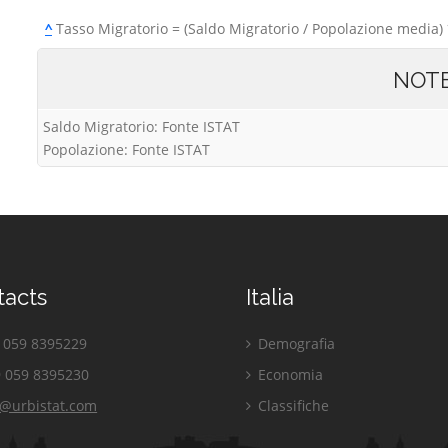
^
Tasso Migratorio = (Saldo Migratorio / Popolazione media) 
NOT
Saldo Migratorio: Fonte ISTAT
Popolazione: Fonte ISTAT
tacts
Italia
059 8395229
Demografia
 059 8395230
Economia
o@urbistat.com
Classifiche