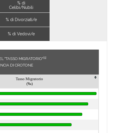
% di
Celibi/Nubili
% di Divorziati/e
% di Vedovi/e
[1]
EL "TASSO MIGRATORIO"
INCIA DI CROTONE
Tasso Migratorio
(‰)