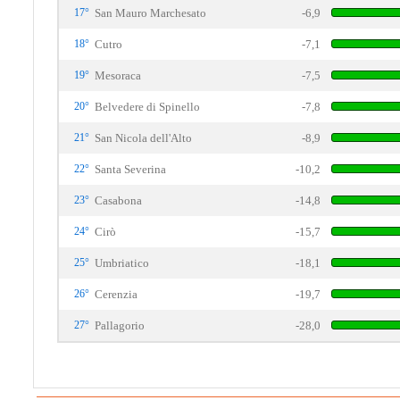
17°
San Mauro Marchesato
-6,9
18°
Cutro
-7,1
19°
Mesoraca
-7,5
20°
Belvedere di Spinello
-7,8
21°
San Nicola dell'Alto
-8,9
22°
Santa Severina
-10,2
23°
Casabona
-14,8
24°
Cirò
-15,7
25°
Umbriatico
-18,1
26°
Cerenzia
-19,7
27°
Pallagorio
-28,0