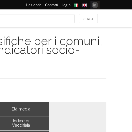
L'azienda
Contatti
Login
ifiche per i comuni,
indicatori socio-
Età media
Indice di
Vecchiaia