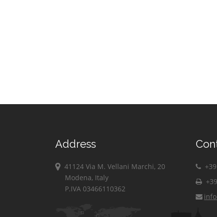
Address
Con
41124 Via M. Vellani Marchi, 20
+39 
Modena, Italy
+39
P.IVA 03466110362
inf