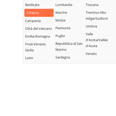
Basilicata
Lombardia
Toscana
Marche
Trentino-Alto
Calabria
Adige/Südtirol
Molise
Campania
Umbria
Piemonte
Città del Vaticano
Valle
Puglia
Emilia-Romagna
d'Aosta/Vallée
Repubblica di San
Friuli-Venezia
d'Aoste
Marino
Giulia
Veneto
Sardegna
Lazio