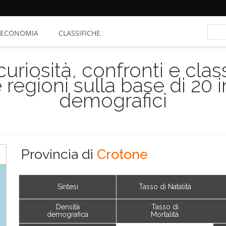
ECONOMIA
CLASSIFICHE
riosità, confronti e class
 regioni sulla base di 20 
demografici
Provincia di
Crotone
Sintesi
Tasso di Natalità
Densità
Tasso di
demografica
Mortalità