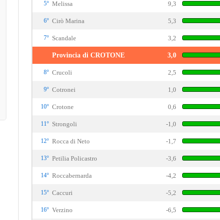
5°
Melissa
9,3
6°
Cirò Marina
5,3
7°
Scandale
3,2
Provincia di CROTONE
3,0
8°
Crucoli
2,5
9°
Cotronei
1,0
10°
Crotone
0,6
11°
Strongoli
-1,0
12°
Rocca di Neto
-1,7
13°
Petilia Policastro
-3,6
14°
Roccabernarda
-4,2
15°
Caccuri
-5,2
16°
Verzino
-6,5