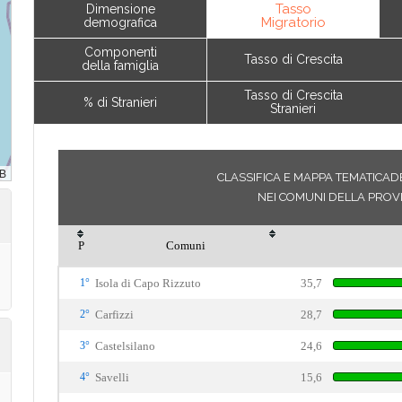
Tasso
Dimensione
Migratorio
demografica
Componenti
Tasso di Crescita
della famiglia
Tasso di Crescita
% di Stranieri
Stranieri
CLASSIFICA E MAPPA TEMATICAD
NEI COMUNI DELLA PROV
P
Comuni
1°
Isola di Capo Rizzuto
35,7
2°
Carfizzi
28,7
3°
Castelsilano
24,6
4°
Savelli
15,6