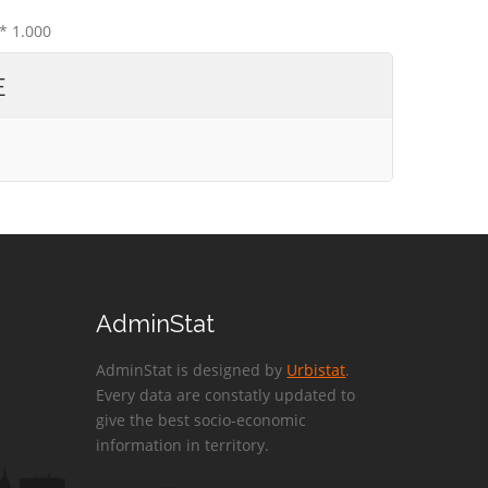
* 1.000
E
AdminStat
AdminStat is designed by
Urbistat
.
Every data are constatly updated to
give the best socio-economic
information in territory.