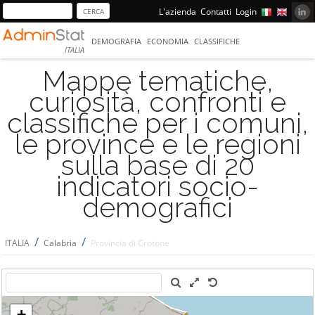
L'azienda
Contatti
Login
DEMOGRAFIA
ECONOMIA
CLASSIFICHE
ITALIA
Mappe tematiche,
curiosità, confronti e
classifiche per i comuni,
le province e le regioni
sulla base di 20
indicatori socio-
demografici
/
/
ITALIA
Calabria
Provincia di Crotone