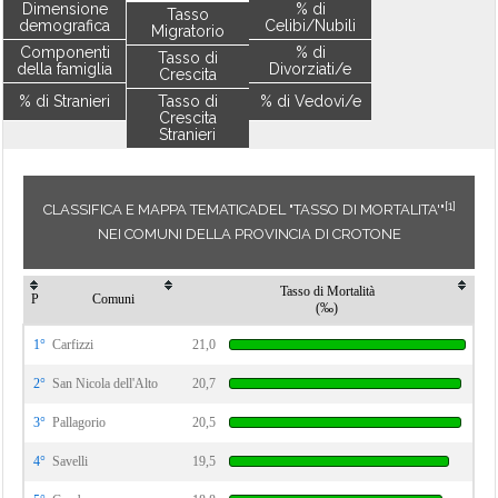
Dimensione
% di
Tasso
demografica
Celibi/Nubili
Migratorio
Componenti
% di
Tasso di
della famiglia
Divorziati/e
Crescita
% di Stranieri
Tasso di
% di Vedovi/e
Crescita
Stranieri
[1]
CLASSIFICA E MAPPA TEMATICADEL "TASSO DI MORTALITA'"
NEI COMUNI DELLA PROVINCIA DI CROTONE
Tasso di Mortalità
P
Comuni
(‰)
1°
Carfizzi
21,0
2°
San Nicola dell'Alto
20,7
3°
Pallagorio
20,5
4°
Savelli
19,5