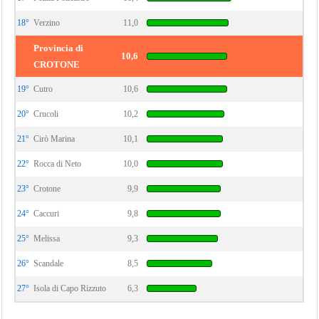
18°
Verzino
11,0
Provincia di
10,6
CROTONE
19°
Cutro
10,6
20°
Crucoli
10,2
21°
Cirò Marina
10,1
22°
Rocca di Neto
10,0
23°
Crotone
9,9
24°
Caccuri
9,8
25°
Melissa
9,3
26°
Scandale
8,5
27°
Isola di Capo Rizzuto
6,3