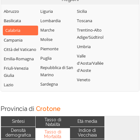
Abruzzo
Liguria
Sicilia
Basilicata
Lombardia
Toscana
Marche
Trentino-Alto
Calabria
Adige/Südtirol
Molise
Campania
Umbria
Piemonte
Città del Vaticano
Valle
Puglia
Emilia-Romagna
d'Aosta/Vallée
Repubblica di San
Friuli-Venezia
d'Aoste
Marino
Giulia
Veneto
Sardegna
Lazio
Provincia di
Crotone
Tasso di
Sintesi
Età media
Natalità
Densità
Indice di
Tasso di
demografica
Vecchiaia
Mortalità