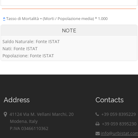
^
Tasso di Mortalità = (Morti / Popolazione media) * 1.000
NOTE
Saldo Naturale: Fonte ISTAT
Nati: Fonte ISTAT
Popolazione: Fonte ISTAT
Address
Contacts
41124 Via M. Vellani Marchi, 20
+39 059 8395229
Modena, Italy
+39 059 8395230
P.IVA 03466110362
info@urbistat.co