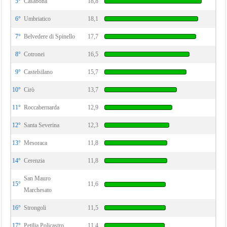
5°
Casabona
18,8
6°
Umbriatico
18,1
7°
Belvedere di Spinello
17,7
8°
Cotronei
16,5
9°
Castelsilano
15,7
10°
Cirò
13,7
11°
Roccabernarda
12,9
12°
Santa Severina
12,3
13°
Mesoraca
11,8
14°
Cerenzia
11,8
San Mauro
15°
11,6
Marchesato
16°
Strongoli
11,5
17°
Petilia Policastro
11,4