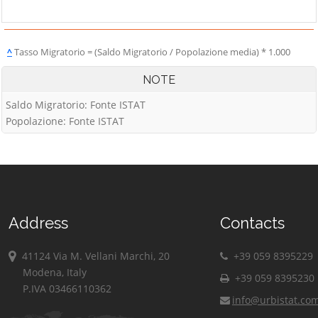
^
Tasso Migratorio = (Saldo Migratorio / Popolazione media) * 1.000
NOTE
Saldo Migratorio: Fonte ISTAT
Popolazione: Fonte ISTAT
Address
Contacts
41124 Via M. Vellani Marchi, 20
+39 059 8395229
Modena, Italy
+39 059 8395230
P.IVA 03466110362
info@urbistat.co