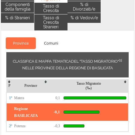
Componenti
% di
Tasso di
della famiglia
Divorziati/e
Crescita
% di Stranieri
Tasso di
% di Vedovi/e
Crescita
Stranieri
Province
Comuni
[1]
CLASSIFICA E MAPPA TEMATICADEL "TASSO MIGRATORIO"
NELLE PROVINCE DELLA REGIONE DI BASILICATA
Tasso Migratorio
P
Province
(‰)
1°
Matera
0,1
Regione
-0,1
BASILICATA
2°
Potenza
-0,3