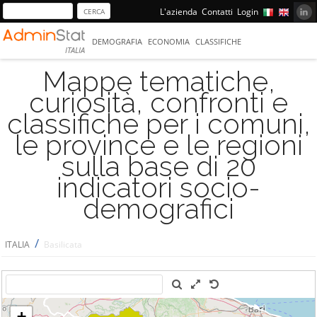
L'azienda
Contatti
Login
DEMOGRAFIA
ECONOMIA
CLASSIFICHE
ITALIA
Mappe tematiche,
curiosità, confronti e
classifiche per i comuni,
le province e le regioni
sulla base di 20
indicatori socio-
demografici
/
ITALIA
Basilicata