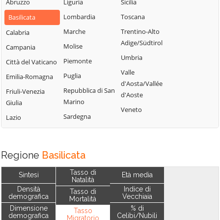
Abruzzo
Liguria
Sicilia
Lombardia
Toscana
Basilicata
Marche
Trentino-Alto
Calabria
Adige/Südtirol
Molise
Campania
Umbria
Piemonte
Città del Vaticano
Valle
Puglia
Emilia-Romagna
d'Aosta/Vallée
Repubblica di San
Friuli-Venezia
d'Aoste
Marino
Giulia
Veneto
Sardegna
Lazio
Regione
Basilicata
Tasso di
Sintesi
Età media
Natalità
Densità
Indice di
Tasso di
demografica
Vecchiaia
Mortalità
Dimensione
% di
Tasso
demografica
Celibi/Nubili
Migratorio