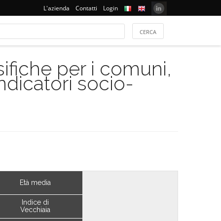
L'azienda
Contatti
Login
ifiche per i comuni,
indicatori socio-
Età media
Indice di
Vecchiaia