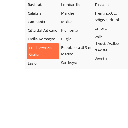
Basilicata
Lombardia
Toscana
Calabria
Marche
Trentino-Alto
Adige/Südtirol
Campania
Molise
Umbria
Città del Vaticano
Piemonte
Valle
Emilia-Romagna
Puglia
d'Aosta/Vallée
Repubblica di San
Friuli-Venezia
d'Aoste
Marino
Giulia
Veneto
Sardegna
Lazio