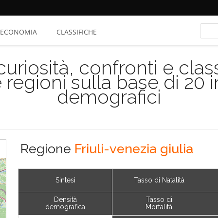
ECONOMIA
CLASSIFICHE
riosità, confronti e class
 regioni sulla base di 20 
demografici
Regione
Friuli-venezia giulia
Sintesi
Tasso di Natalità
Densità
Tasso di
demografica
Mortalità