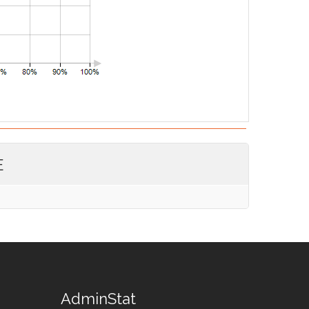
E
AdminStat