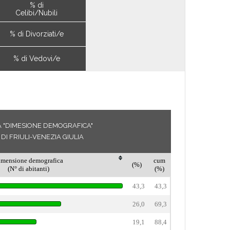
% di
Celibi/Nubili
% di Divorziati/e
% di Vedovi/e
A "DIMESIONE DEMOGRAFICA"
I FRIULI-VENEZIA GIULIA
imensione demografica
cum
(%)
(N° di abitanti)
(%)
43,3
43,3
26,0
69,3
19,1
88,4