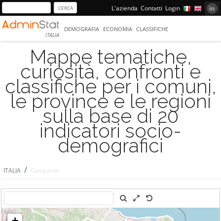
L'azienda
Contatti
Login
DEMOGRAFIA
ECONOMIA
CLASSIFICHE
ITALIA
Mappe tematiche,
curiosità, confronti e
classifiche per i comuni,
le province e le regioni
sulla base di 20
indicatori socio-
demografici
/
ITALIA
Campania