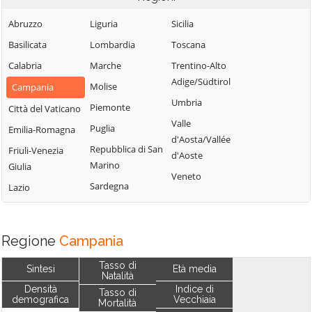
Abruzzo
Liguria
Sicilia
Basilicata
Lombardia
Toscana
Calabria
Marche
Trentino-Alto
Adige/Südtirol
Molise
Campania
Umbria
Piemonte
Città del Vaticano
Valle
Puglia
Emilia-Romagna
d'Aosta/Vallée
Repubblica di San
Friuli-Venezia
d'Aoste
Marino
Giulia
Veneto
Sardegna
Lazio
Regione
Campania
Tasso di
Sintesi
Età media
Natalità
Densità
Indice di
Tasso di
demografica
Vecchiaia
Mortalità