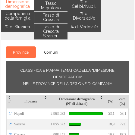
Dimensione
% di
Tasso
demografica
Celibi/Nubili
Migratorio
Componenti
% di
Tasso di
della famiglia
Divorziati/e
Crescita
% di Stranieri
Tasso di
% di Vedovi/e
Crescita
Stranieri
Province
Comuni
CLASSIFICA E MAPPA TEMATICADELLA "DIMESIONE
DEMOGRAFICA"
NELLE PROVINCE DELLA REGIONE DI CAMPANIA
Dimensione demografica
cum
P
Province
(%)
(N° di abitanti)
(%)
1°
Napoli
2.963.633
53,1
53,1
2°
Salerno
1.055.372
18,9
72,0
3°
Caserta
908.451
16,3
88,3