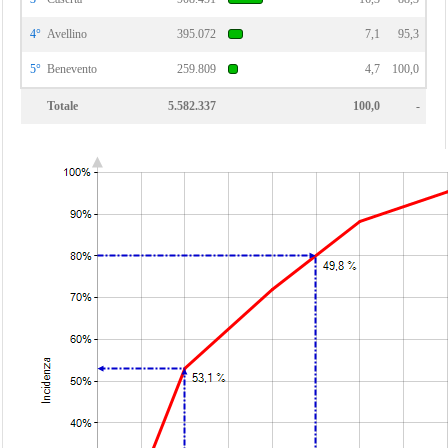
4°
Avellino
395.072
7,1
95,3
5°
Benevento
259.809
4,7
100,0
Totale
5.582.337
100,0
-