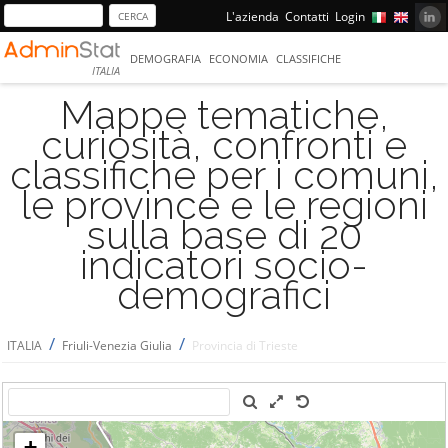
L'azienda
Contatti
Login
DEMOGRAFIA
ECONOMIA
CLASSIFICHE
ITALIA
Mappe tematiche,
curiosità, confronti e
classifiche per i comuni,
le province e le regioni
sulla base di 20
indicatori socio-
demografici
/
/
ITALIA
Friuli-Venezia Giulia
Provincia di Trieste