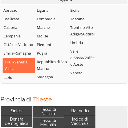
Abruzzo
Liguria
Sicilia
Basilicata
Lombardia
Toscana
Calabria
Marche
Trentino-Alto
Adige/Südtirol
Campania
Molise
Umbria
Città del Vaticano
Piemonte
Valle
Emilia-Romagna
Puglia
d'Aosta/Vallée
Repubblica di San
Friuli-Venezia
d'Aoste
Marino
Giulia
Veneto
Sardegna
Lazio
Provincia di
Trieste
Tasso di
Sintesi
Età media
Natalità
Densità
Indice di
Tasso di
demografica
Vecchiaia
Mortalità