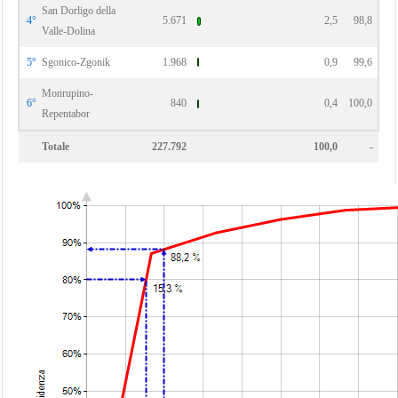
San Dorligo della
4°
5.671
2,5
98,8
Valle-Dolina
5°
Sgonico-Zgonik
1.968
0,9
99,6
Monrupino-
6°
840
0,4
100,0
Repentabor
Totale
227.792
100,0
-