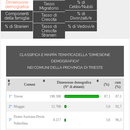
Dimensione
% di
Tasso
demografica
Celibi/Nubili
Migratorio
Componenti
% di
Tasso di
della famiglia
Divorziati/e
Crescita
% di Stranieri
Tasso di
% di Vedovi/e
Crescita
Stranieri
CLASSIFICA E MAPPA TEMATICADELLA "DIMESIONE
DEMOGRAFICA"
NEI COMUNI DELLA PROVINCIA DI TRIESTE
Dimensione demografica
cum
P
Comuni
(%)
(N° di abitanti)
(%)
1°
Trieste
198.388
87,1
87,1
2°
Muggia
12.708
5,6
92,7
Duino Aurisina-Devin
3°
8.217
3,6
96,3
Nabrežina