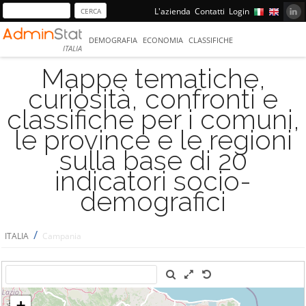
L'azienda
Contatti
Login
DEMOGRAFIA
ECONOMIA
CLASSIFICHE
ITALIA
Mappe tematiche,
curiosità, confronti e
classifiche per i comuni,
le province e le regioni
sulla base di 20
indicatori socio-
demografici
/
ITALIA
Campania