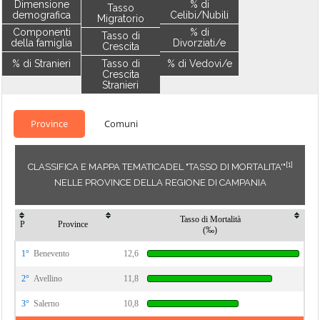
Dimensione
% di
Tasso
demografica
Celibi/Nubili
Migratorio
Componenti
% di
Tasso di
della famiglia
Divorziati/e
Crescita
% di Stranieri
Tasso di
% di Vedovi/e
Crescita
Stranieri
Province
Comuni
[1]
CLASSIFICA E MAPPA TEMATICADEL "TASSO DI MORTALITA'"
NELLE PROVINCE DELLA REGIONE DI CAMPANIA
Tasso di Mortalità
P
Province
(‰)
1°
Benevento
12,6
2°
Avellino
11,8
3°
Salerno
10,8