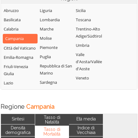
Abruzzo
Liguria
Sicilia
Basilicata
Lombardia
Toscana
Calabria
Marche
Trentino-Alto
Adige/Südtirol
Molise
Campania
Umbria
Piemonte
Città del Vaticano
Valle
Puglia
Emilia-Romagna
d'Aosta/Vallée
Repubblica di San
Friuli-Venezia
d'Aoste
Marino
Giulia
Veneto
Sardegna
Lazio
Regione
Campania
Tasso di
Sintesi
Età media
Natalità
Densità
Indice di
Tasso di
demografica
Vecchiaia
Mortalità