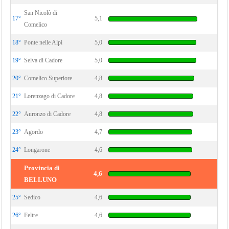
San Nicolò di
17°
5,1
Comelico
18°
Ponte nelle Alpi
5,0
19°
Selva di Cadore
5,0
20°
Comelico Superiore
4,8
21°
Lorenzago di Cadore
4,8
22°
Auronzo di Cadore
4,8
23°
Agordo
4,7
24°
Longarone
4,6
Provincia di
4,6
BELLUNO
25°
Sedico
4,6
26°
Feltre
4,6