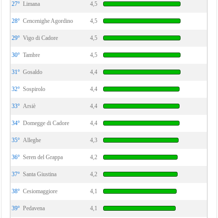
27°
Limana
4,5
28°
Cencenighe Agordino
4,5
29°
Vigo di Cadore
4,5
30°
Tambre
4,5
31°
Gosaldo
4,4
32°
Sospirolo
4,4
33°
Arsiè
4,4
34°
Domegge di Cadore
4,4
35°
Alleghe
4,3
36°
Seren del Grappa
4,2
37°
Santa Giustina
4,2
38°
Cesiomaggiore
4,1
39°
Pedavena
4,1