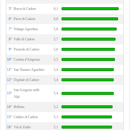
5°
Borca di Cadore
6,1
6°
Pieve di Cadore
6,0
7°
Voltago Agordino
5,8
8°
Valle di Cadore
5,7
9°
Perarolo di Cadore
5,6
10°
Cortina d'Ampezzo
5,5
11°
San Tomaso Agordino
5,4
12°
Ospitale di Cadore
5,4
San Gregorio nelle
13°
5,4
Alpi
14°
Belluno
5,2
15°
Calalzo di Cadore
5,1
16°
Val di Zoldo
5,1