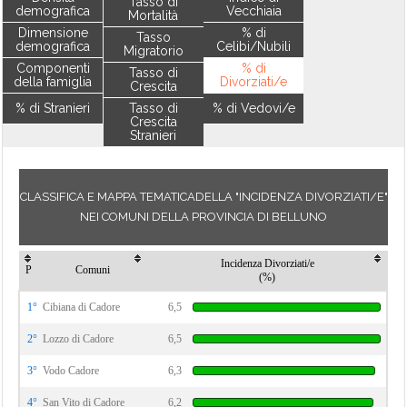
Tasso di
demografica
Vecchiaia
Mortalità
Dimensione
% di
Tasso
demografica
Celibi/Nubili
Migratorio
Componenti
% di
Tasso di
della famiglia
Divorziati/e
Crescita
% di Stranieri
Tasso di
% di Vedovi/e
Crescita
Stranieri
CLASSIFICA E MAPPA TEMATICADELLA "INCIDENZA DIVORZIATI/E"
NEI COMUNI DELLA PROVINCIA DI BELLUNO
Incidenza Divorziati/e
P
Comuni
(%)
1°
Cibiana di Cadore
6,5
2°
Lozzo di Cadore
6,5
3°
Vodo Cadore
6,3
4°
San Vito di Cadore
6,2