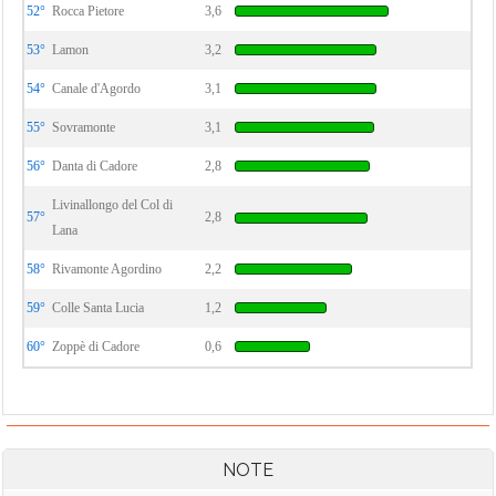
52°
Rocca Pietore
3,6
53°
Lamon
3,2
54°
Canale d'Agordo
3,1
55°
Sovramonte
3,1
56°
Danta di Cadore
2,8
Livinallongo del Col di
57°
2,8
Lana
58°
Rivamonte Agordino
2,2
59°
Colle Santa Lucia
1,2
60°
Zoppè di Cadore
0,6
NOTE