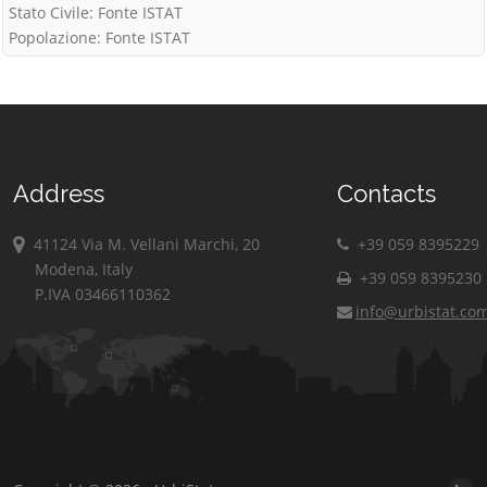
Stato Civile: Fonte ISTAT
Popolazione: Fonte ISTAT
Address
Contacts
41124 Via M. Vellani Marchi, 20
+39 059 8395229
Modena, Italy
+39 059 8395230
P.IVA 03466110362
info@urbistat.co