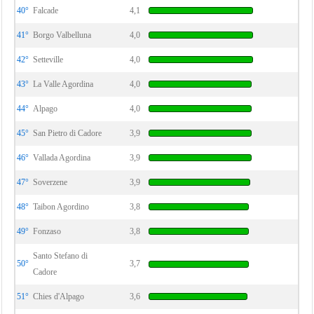
40°
Falcade
4,1
41°
Borgo Valbelluna
4,0
42°
Setteville
4,0
43°
La Valle Agordina
4,0
44°
Alpago
4,0
45°
San Pietro di Cadore
3,9
46°
Vallada Agordina
3,9
47°
Soverzene
3,9
48°
Taibon Agordino
3,8
49°
Fonzaso
3,8
Santo Stefano di
50°
3,7
Cadore
51°
Chies d'Alpago
3,6