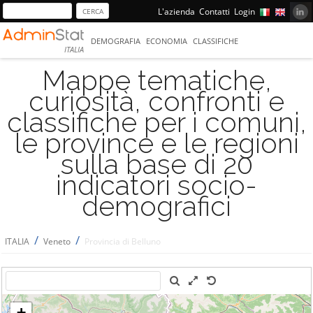
L'azienda
Contatti
Login
DEMOGRAFIA
ECONOMIA
CLASSIFICHE
ITALIA
Mappe tematiche,
curiosità, confronti e
classifiche per i comuni,
le province e le regioni
sulla base di 20
indicatori socio-
demografici
/
/
ITALIA
Veneto
Provincia di Belluno