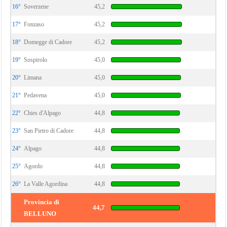
16°
Soverzene
45,2
17°
Fonzaso
45,2
18°
Domegge di Cadore
45,2
19°
Sospirolo
45,0
20°
Limana
45,0
21°
Pedavena
45,0
22°
Chies d'Alpago
44,8
23°
San Pietro di Cadore
44,8
24°
Alpago
44,8
25°
Agordo
44,8
26°
La Valle Agordina
44,8
Provincia di
44,7
BELLUNO