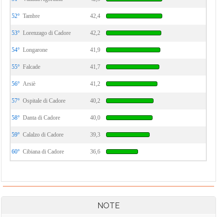
52°
Tambre
42,4
53°
Lorenzago di Cadore
42,2
54°
Longarone
41,9
55°
Falcade
41,7
56°
Arsiè
41,2
57°
Ospitale di Cadore
40,2
58°
Danta di Cadore
40,0
59°
Calalzo di Cadore
39,3
60°
Cibiana di Cadore
36,6
NOTE