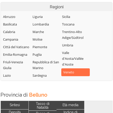
Regioni
Abruzzo
Liguria
Sicilia
Basilicata
Lombardia
Toscana
Calabria
Marche
Trentino-Alto
Adige/Südtirol
Campania
Molise
Umbria
Città del Vaticano
Piemonte
Valle
Emilia-Romagna
Puglia
d'Aosta/Vallée
Friuli-Venezia
Repubblica di San
d'Aoste
Giulia
Marino
Veneto
Lazio
Sardegna
Provincia di
Belluno
Tasso di
Sintesi
Età media
Natalità
Densità
Indice di