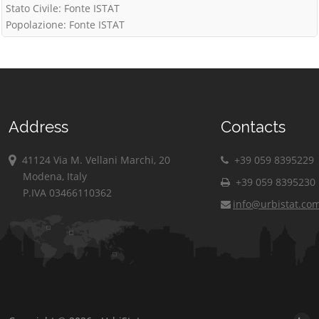
Stato Civile: Fonte ISTAT
Popolazione: Fonte ISTAT
Address
Contacts
41124 Via M. Vellani Marchi, 20
+39 059 8395229
Modena, Italy
+39 059 8395230
P.IVA 03466110362
info@urbistat.co