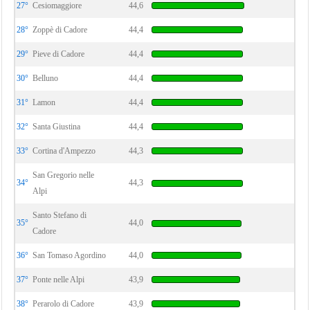
27°
Cesiomaggiore
44,6
28°
Zoppè di Cadore
44,4
29°
Pieve di Cadore
44,4
30°
Belluno
44,4
31°
Lamon
44,4
32°
Santa Giustina
44,4
33°
Cortina d'Ampezzo
44,3
San Gregorio nelle
34°
44,3
Alpi
Santo Stefano di
35°
44,0
Cadore
36°
San Tomaso Agordino
44,0
37°
Ponte nelle Alpi
43,9
38°
Perarolo di Cadore
43,9