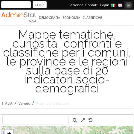
L'azienda
Contatti
Login
DEMOGRAFIA
ECONOMIA
CLASSIFICHE
ITALIA
Mappe tematiche,
curiosità, confronti e
classifiche per i comuni,
le province e le regioni
sulla base di 20
indicatori socio-
demografici
/
/
ITALIA
Veneto
Provincia di Belluno