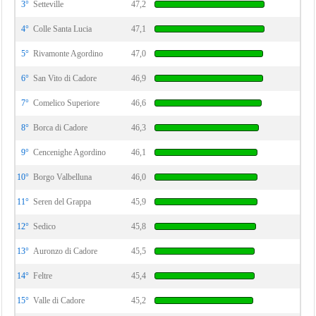
3°
Setteville
47,2
4°
Colle Santa Lucia
47,1
5°
Rivamonte Agordino
47,0
6°
San Vito di Cadore
46,9
7°
Comelico Superiore
46,6
8°
Borca di Cadore
46,3
9°
Cencenighe Agordino
46,1
10°
Borgo Valbelluna
46,0
11°
Seren del Grappa
45,9
12°
Sedico
45,8
13°
Auronzo di Cadore
45,5
14°
Feltre
45,4
15°
Valle di Cadore
45,2