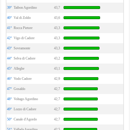
39°
Taibon Agordino
43,7
40°
Val di Zoldo
43,6
41°
Rocca Pietore
43,3
42°
Vigo di Cadore
43,3
43°
Sovramonte
43,3
44°
Selva di Cadore
43,2
45°
Alleghe
43,1
46°
Vodo Cadore
42,9
47°
Gosaldo
42,7
48°
Voltago Agordino
42,7
49°
Lozzo di Cadore
42,7
50°
Canale d'Agordo
42,7
51°
Vallada Agordina
42,5