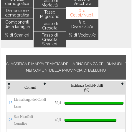
Tasso di
demografica
Vecchiaia
Mortalità
Dimensione
% di
Tasso
demografica
Celibi/Nubili
Migratorio
Componenti
% di
Tasso di
della famiglia
Divorziati/e
Crescita
% di Stranieri
Tasso di
% di Vedovi/e
Crescita
Stranieri
CLASSIFICA E MAPPA TEMATICADELLA "INCIDENZA CELIBI/NUBILI"
NEI COMUNI DELLA PROVINCIA DI BELLUNO
Incidenza Celibi/Nubili
P
Comuni
(%)
Livinallongo del Col di
1°
52,4
Lana
San Nicolò di
2°
49,5
Comelico