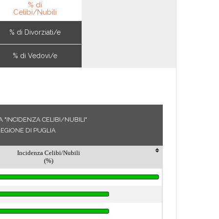
% di
Celibi/Nubili
% di Divorziati/e
% di Vedovi/e
 "INCIDENZA CELIBI/NUBILI"
EGIONE DI PUGLIA
Incidenza Celibi/Nubili
(%)