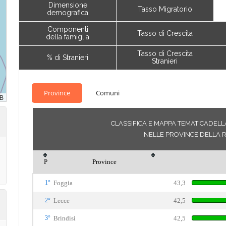
Dimensione
Tasso Migratorio
demografica
Componenti
Tasso di Crescita
della famiglia
Tasso di Crescita
% di Stranieri
Stranieri
Province
Comuni
CLASSIFICA E MAPPA TEMATICADELLA
NELLE PROVINCE DELLA R
P
Province
1°
Foggia
43,3
2°
Lecce
42,5
3°
Brindisi
42,5