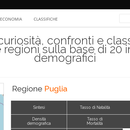
ECONOMIA
CLASSIFICHE
riosità, confronti e class
 regioni sulla base di 20 
demografici
Regione
Puglia
Sintesi
Tasso di Natalità
Densità
Tasso di
demografica
Mortalità