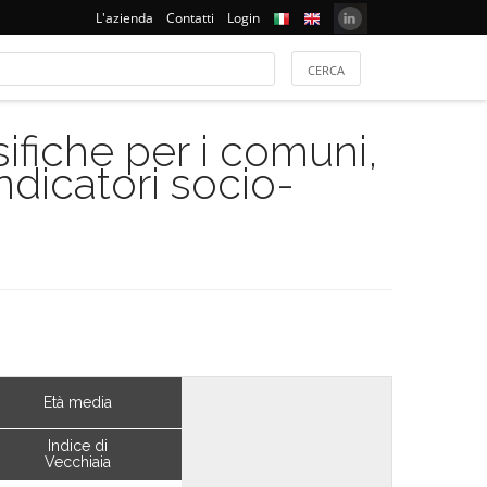
L'azienda
Contatti
Login
ifiche per i comuni,
indicatori socio-
Età media
Indice di
Vecchiaia