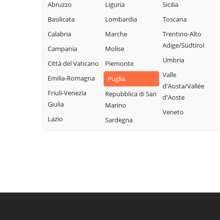
Abruzzo
Liguria
Sicilia
Basilicata
Lombardia
Toscana
Calabria
Marche
Trentino-Alto
Adige/Südtirol
Campania
Molise
Umbria
Città del Vaticano
Piemonte
Valle
Emilia-Romagna
Puglia
d'Aosta/Vallée
Friuli-Venezia
Repubblica di San
d'Aoste
Giulia
Marino
Veneto
Lazio
Sardegna