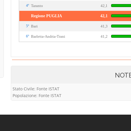
4°
Taranto
42,1
Regione PUGLIA
42,1
5°
Bari
41,3
6°
Barletta-Andria-Trani
41,2
NOT
Stato Civile: Fonte ISTAT
Popolazione: Fonte ISTAT