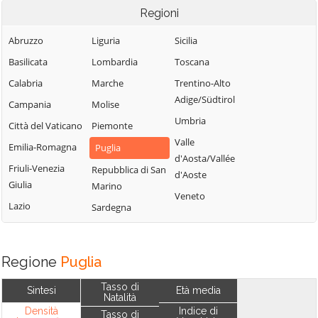
Regioni
Abruzzo
Liguria
Sicilia
Basilicata
Lombardia
Toscana
Calabria
Marche
Trentino-Alto
Adige/Südtirol
Campania
Molise
Umbria
Città del Vaticano
Piemonte
Valle
Emilia-Romagna
Puglia
d'Aosta/Vallée
Friuli-Venezia
Repubblica di San
d'Aoste
Giulia
Marino
Veneto
Lazio
Sardegna
Regione
Puglia
Tasso di
Sintesi
Età media
Natalità
Densità
Indice di
Tasso di