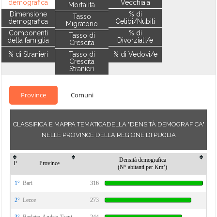
demografica
Vecchiaia
Mortalità
Dimensione
% di
Tasso
demografica
Celibi/Nubili
Migratorio
Componenti
% di
Tasso di
della famiglia
Divorziati/e
Crescita
% di Stranieri
Tasso di
% di Vedovi/e
Crescita
Stranieri
Province
Comuni
CLASSIFICA E MAPPA TEMATICADELLA "DENSITÀ DEMOGRAFICA"
NELLE PROVINCE DELLA REGIONE DI PUGLIA
Densità demografica
P
Province
(N° abitanti per Km²)
1°
Bari
316
2°
Lecce
273