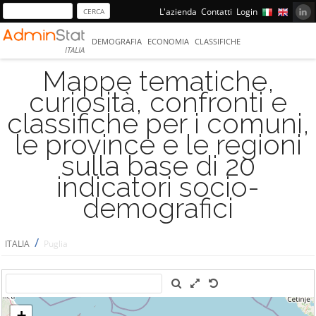
L'azienda
Contatti
Login
DEMOGRAFIA
ECONOMIA
CLASSIFICHE
ITALIA
Mappe tematiche,
curiosità, confronti e
classifiche per i comuni,
le province e le regioni
sulla base di 20
indicatori socio-
demografici
/
ITALIA
Puglia