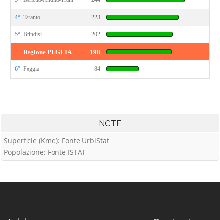
3°
Barletta-Andria-Trani
244
4°
Taranto
223
5°
Brindisi
202
Regione PUGLIA
198
6°
Foggia
84
NOTE
Superficie (Kmq): Fonte UrbiStat
Popolazione: Fonte ISTAT