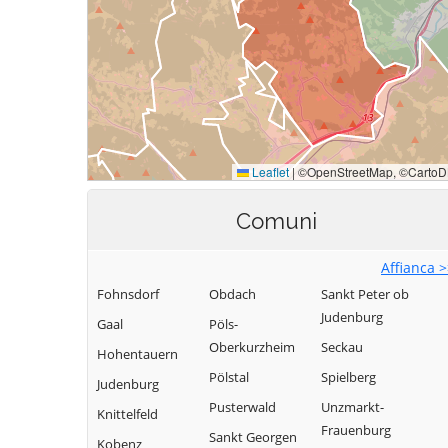
Comuni
Affianca 
Fohnsdorf
Obdach
Sankt Peter ob
Judenburg
Gaal
Pöls-
Oberkurzheim
Seckau
Hohentauern
Pölstal
Spielberg
Judenburg
Pusterwald
Unzmarkt-
Knittelfeld
Frauenburg
Sankt Georgen
Kobenz