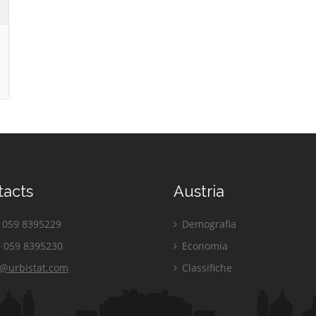
tacts
Austria
059 8395229
Demografia
 059 8395230
Economia
o@urbistat.com
Classifiche