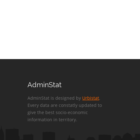
AdminStat
AdminStat is designed by
Urbistat
.
Every data are constatly updated to
give the best socio-economic
information in territory.