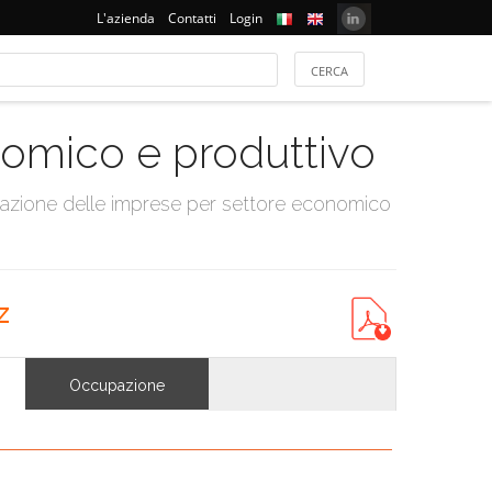
L'azienda
Contatti
Login
onomico e produttivo
tazione delle imprese per settore economico
z
Occupazione