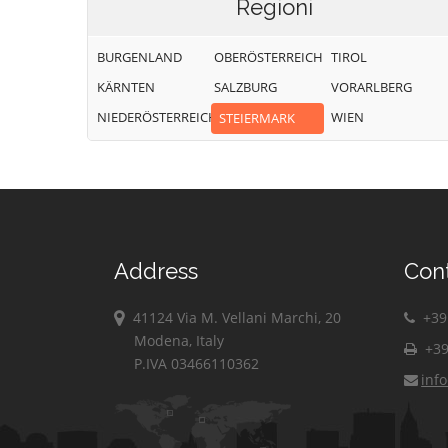
Regioni
BURGENLAND
OBERÖSTERREICH
TIROL
KÄRNTEN
SALZBURG
VORARLBERG
NIEDERÖSTERREICH
WIEN
STEIERMARK
Address
Con
41124 Via M. Vellani Marchi, 20
+39 
Modena, Italy
+39
P.IVA 03466110362
inf