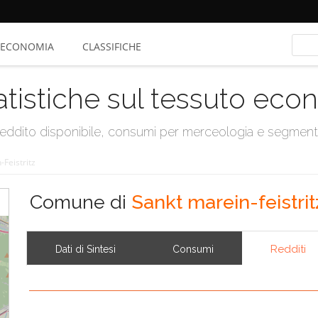
ECONOMIA
CLASSIFICHE
atistiche sul tessuto ec
, reddito disponibile, consumi per merceologia e segmen
-Feistritz
Comune di
Sankt marein-feistrit
Redditi
Dati di Sintesi
Consumi