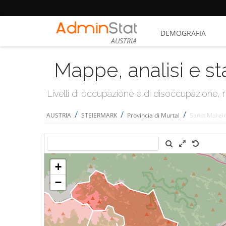
DEMOGRAFIA
AUSTRIA
Mappe, analisi e st
Livelli di occupazione e di disoccupazione
/
/
/
AUSTRIA
STEIERMARK
Provincia di Murtal
Sankt Marein