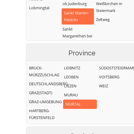
ob Judenburg
Weißkirchen in
Lobmingtal
Steiermark
Sankt Marein-
Zeltweg
Feistritz
Sankt
Margarethen bei
Knittelfeld
Province
BRUCK-
LEIBNITZ
SÜDOSTSTEIERMA
MÜRZZUSCHLAG
LEOBEN
VOITSBERG
DEUTSCHLANDSBERG
LIEZEN
WEIZ
GRAZ(STADT)
MURAU
GRAZ-UMGEBUNG
MURTAL
HARTBERG-
FÜRSTENFELD