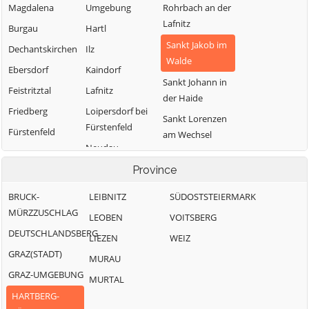
Magdalena
Umgebung
Rohrbach an der
Lafnitz
Burgau
Hartl
Sankt Jakob im
Dechantskirchen
Ilz
Walde
Ebersdorf
Kaindorf
Sankt Johann in
Feistritztal
Lafnitz
der Haide
Friedberg
Loipersdorf bei
Sankt Lorenzen
Fürstenfeld
Fürstenfeld
am Wechsel
Neudau
Grafendorf bei
Schäffern
Hartberg
Ottendorf an der
Province
Söchau
Rittschein
Greinbach
BRUCK-
LEIBNITZ
Stubenberg
SÜDOSTSTEIERMARK
Pinggau
Großsteinbach
MÜRZZUSCHLAG
LEOBEN
Vorau
VOITSBERG
Pöllau
DEUTSCHLANDSBERG
LIEZEN
Waldbach-
WEIZ
GRAZ(STADT)
Mönichwald
MURAU
GRAZ-UMGEBUNG
Wenigzell
MURTAL
HARTBERG-