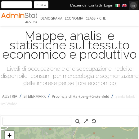
L'azienda
Contatti
Login
DEMOGRAFIA
ECONOMIA
CLASSIFICHE
AUSTRIA
Mappe, analisi e
statistiche sul tessuto
economico e produttivo
Livelli di occupazione e di disoccupazione, reddito
disponibile, consumi per merceologia e segmentazione
delle imprese per settore economico
/
/
/
AUSTRIA
STEIERMARK
Provincia di Hartberg-Fürstenfeld
Sankt Jakob
im Walde