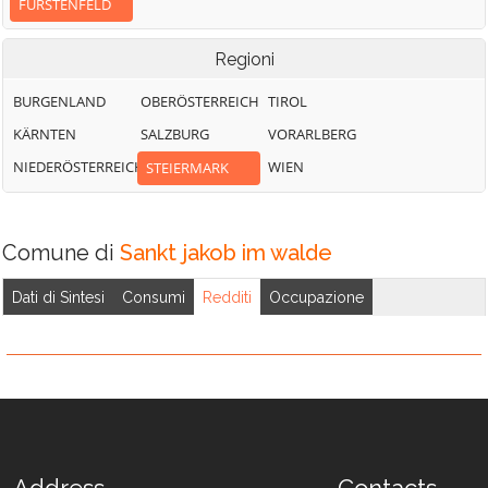
FÜRSTENFELD
Regioni
BURGENLAND
OBERÖSTERREICH
TIROL
KÄRNTEN
SALZBURG
VORARLBERG
NIEDERÖSTERREICH
WIEN
STEIERMARK
Comune di
Sankt jakob im walde
Dati di Sintesi
Consumi
Redditi
Occupazione