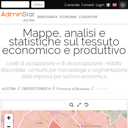
L'azienda
Contatti
Login
DEMOGRAFIA
ECONOMIA
CLASSIFICHE
AUSTRIA
Mappe, analisi e
statistiche sul tessuto
economico e produttivo
Livelli di occupazione e di disoccupazione, reddito
disponibile, consumi per merceologia e segmentazione
delle imprese per settore economico
/
/
/
AUSTRIA
OBERÖSTERREICH
Provincia di Braunau
Roßbach