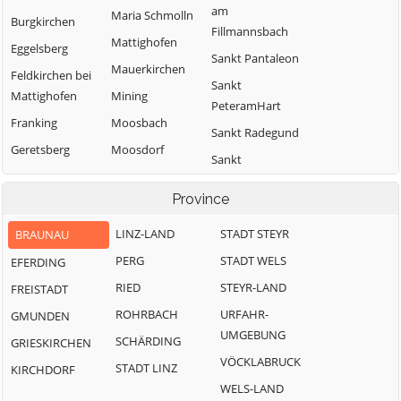
am
Maria Schmolln
Burgkirchen
Fillmannsbach
Mattighofen
Eggelsberg
Sankt Pantaleon
Mauerkirchen
Feldkirchen bei
Sankt
Mattighofen
Mining
PeteramHart
Franking
Moosbach
Sankt Radegund
Geretsberg
Moosdorf
Sankt
Gilgenberg am
Munderfing
VeitimInnkreis
Weilhart
Province
Neukirchen an
SanktJohann am
Haigermoos
der Enknach
Walde
LINZ-LAND
STADT STEYR
BRAUNAU
Handenberg
Ostermiething
Schalchen
PERG
STADT WELS
EFERDING
Helpfau-
Palting
Schwand im
RIED
STEYR-LAND
FREISTADT
Uttendorf
Innkreis
Perwang am
ROHRBACH
URFAHR-
GMUNDEN
Hochburg-Ach
Grabensee
Tarsdorf
UMGEBUNG
SCHÄRDING
GRIESKIRCHEN
Höhnhart
Pfaffstätt
Treubach
VÖCKLABRUCK
STADT LINZ
KIRCHDORF
Jeging
Pischelsdorf am
Überackern
WELS-LAND
Engelbach