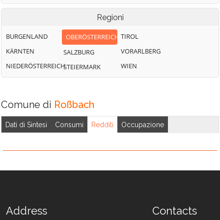
Weng im Innkreis
Regioni
BURGENLAND
TIROL
OBERÖSTERREICH
KÄRNTEN
VORARLBERG
SALZBURG
NIEDERÖSTERREICH
WIEN
STEIERMARK
Comune di
Roßbach
Dati di Sintesi
Consumi
Redditi
Occupazione
Address
Contacts