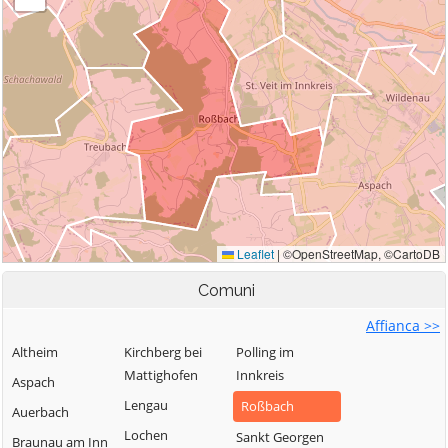
Comuni
Affianca >>
Altheim
Kirchberg bei
Polling im
Mattighofen
Innkreis
Aspach
Lengau
Roßbach
Auerbach
Lochen
Sankt Georgen
Braunau am Inn