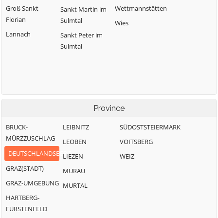
Groß Sankt
Wettmannstätten
Sankt Martin im
Florian
Sulmtal
Wies
Lannach
Sankt Peter im
Sulmtal
Province
BRUCK-
LEIBNITZ
SÜDOSTSTEIERMARK
MÜRZZUSCHLAG
LEOBEN
VOITSBERG
DEUTSCHLANDSBERG
LIEZEN
WEIZ
GRAZ(STADT)
MURAU
GRAZ-UMGEBUNG
MURTAL
HARTBERG-
FÜRSTENFELD