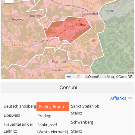
Comuni
Affianca >>
Deutschlandsberg
Sankt Stefan ob
Pölfing-Brunn
Stainz
Eibiswald
Preding
Schwanberg
Frauental an der
Sankt Josef
Laßnitz
Stainz
(Weststeiermark)