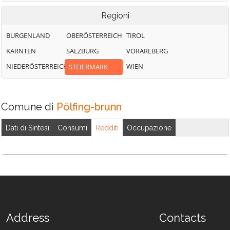
Regioni
BURGENLAND
OBERÖSTERREICH
TIROL
KÄRNTEN
SALZBURG
VORARLBERG
NIEDERÖSTERREICH
WIEN
STEIERMARK
Comune di
Pölfing-brunn
Dati di Sintesi
Consumi
Redditi
Occupazione
Address
Contacts