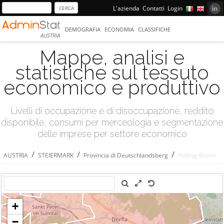
L'azienda
Contatti
Login
DEMOGRAFIA
ECONOMIA
CLASSIFICHE
AUSTRIA
Mappe, analisi e
statistiche sul tessuto
economico e produttivo
Livelli di occupazione e di disoccupazione, reddito
disponibile, consumi per merceologia e segmentazione
delle imprese per settore economico
/
/
/
AUSTRIA
STEIERMARK
Provincia di Deutschlandsberg
Pölfing-Brunn