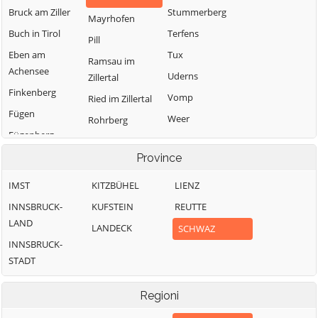
Bruck am Ziller
Stummerberg
Mayrhofen
Buch in Tirol
Terfens
Pill
Eben am
Tux
Ramsau im
Achensee
Uderns
Zillertal
Finkenberg
Vomp
Ried im Zillertal
Fügen
Weer
Rohrberg
Fügenberg
Weerberg
Schlitters
Gallzein
Province
Wiesing
Schwaz
Gerlos
Zell am Ziller
Schwendau
IMST
KITZBÜHEL
LIENZ
Gerlosberg
Zellberg
Stans
INNSBRUCK-
KUFSTEIN
REUTTE
Hainzenberg
LAND
LANDECK
SCHWAZ
INNSBRUCK-
STADT
Regioni