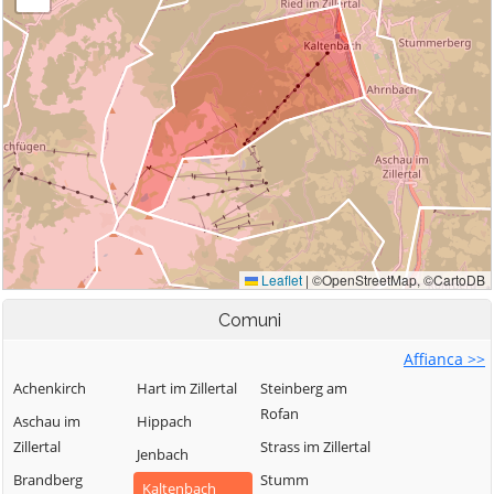
Comuni
Affianca >>
Achenkirch
Hart im Zillertal
Steinberg am
Rofan
Aschau im
Hippach
Zillertal
Strass im Zillertal
Jenbach
Brandberg
Stumm
Kaltenbach