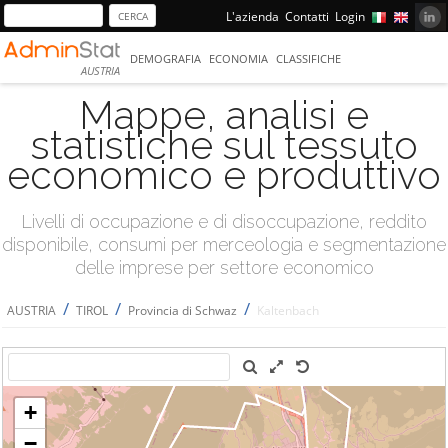
L'azienda
Contatti
Login
DEMOGRAFIA
ECONOMIA
CLASSIFICHE
AUSTRIA
Mappe, analisi e
statistiche sul tessuto
economico e produttivo
Livelli di occupazione e di disoccupazione, reddito
disponibile, consumi per merceologia e segmentazione
delle imprese per settore economico
/
/
/
AUSTRIA
TIROL
Provincia di Schwaz
Kaltenbach