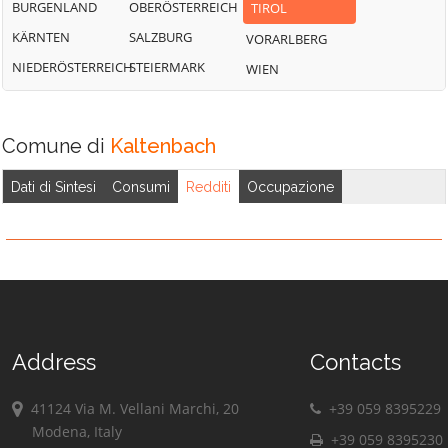
BURGENLAND
OBERÖSTERREICH
TIROL
KÄRNTEN
SALZBURG
VORARLBERG
NIEDERÖSTERREICH
STEIERMARK
WIEN
Comune di
Kaltenbach
Dati di Sintesi
Consumi
Redditi
Occupazione
Address
Contacts
41124 Via M. Vellani Marchi, 20
+39 059 8395229
Modena, Italy
+39 059 8395230