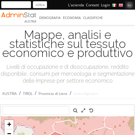
L'azienda
Contatti
Login
DEMOGRAFIA
ECONOMIA
CLASSIFICHE
AUSTRIA
Mappe, analisi e
statistiche sul tessuto
economico e produttivo
Livelli di occupazione e di disoccupazione, reddito
disponibile, consumi per merceologia e segmentazione
delle imprese per settore economico
/
/
/
AUSTRIA
TIROL
Provincia di Lienz
Innervillgraten