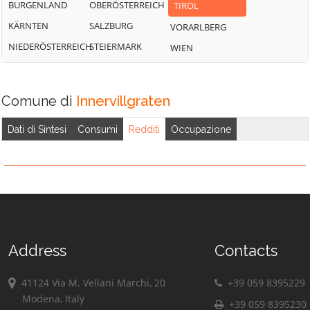
BURGENLAND
OBERÖSTERREICH
TIROL
KÄRNTEN
SALZBURG
VORARLBERG
NIEDERÖSTERREICH
STEIERMARK
WIEN
Comune di
Innervillgraten
Dati di Sintesi
Consumi
Redditi
Occupazione
Address
Contacts
41124 Via M. Vellani Marchi, 20
+39 059 8395229
Modena, Italy
+39 059 8395230