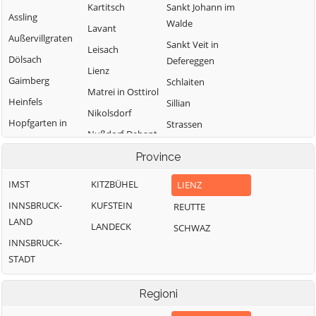
Kartitsch
Sankt Johann im
Assling
Walde
Lavant
Außervillgraten
Sankt Veit in
Leisach
Dölsach
Defereggen
Lienz
Gaimberg
Schlaiten
Matrei in Osttirol
Heinfels
Sillian
Nikolsdorf
Hopfgarten in
Strassen
Nußdorf-Debant
Defereggen
Thurn
Oberlienz
Province
Innervillgraten
Tristach
Obertilliach
IMST
KITZBÜHEL
LIENZ
Untertilliach
INNSBRUCK-
KUFSTEIN
REUTTE
Virgen
LAND
LANDECK
SCHWAZ
INNSBRUCK-
STADT
Regioni