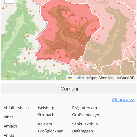
Comuni
Affianca >>
Abfaltersbach
Iselsberg-
Prägraten am
Stronach
Großvenediger
Ainet
Kals am
Sankt Jakob in
Amlach
Großglockner
Defereggen
Anras