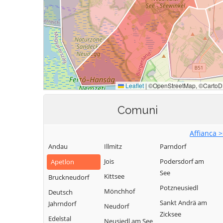
Comuni
Affianca 
Andau
Illmitz
Parndorf
Jois
Podersdorf am
Apetlon
See
Kittsee
Bruckneudorf
Potzneusiedl
Mönchhof
Deutsch
Sankt Andrä am
Jahrndorf
Neudorf
Zicksee
Edelstal
Neusiedl am See