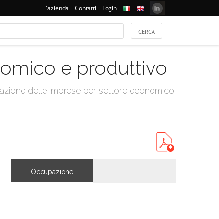
L'azienda
Contatti
Login
onomico e produttivo
tazione delle imprese per settore economico
Occupazione