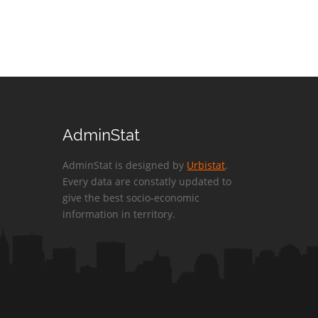
AdminStat
AdminStat is designed by
Urbistat
.
Every data are constatly updated to
give the best socio-economic
information in territory.