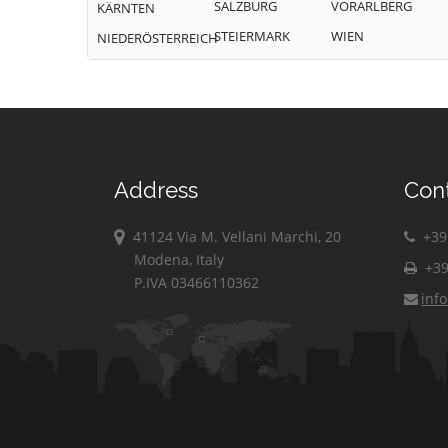
SALZBURG
VORARLBERG
KÄRNTEN
STEIERMARK
WIEN
NIEDERÖSTERREICH
Address
Con
41124 Via M. Vellani Marchi, 20
+39 
Modena, Italy
+39
P.IVA 03466110362
inf