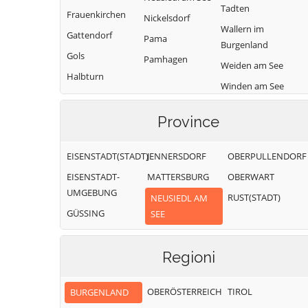
Tadten
Frauenkirchen
Nickelsdorf
Wallern im
Gattendorf
Pama
Burgenland
Gols
Pamhagen
Weiden am See
Halbturn
Winden am See
Zurndorf
Province
EISENSTADT(STADT)
JENNERSDORF
OBERPULLENDORF
EISENSTADT-
MATTERSBURG
OBERWART
UMGEBUNG
RUST(STADT)
NEUSIEDL AM
GÜSSING
SEE
Regioni
OBERÖSTERREICH
TIROL
BURGENLAND