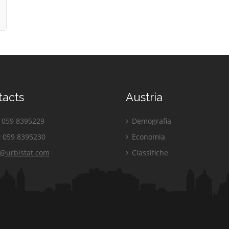
tacts
Austria
059 8395229
Demografia
 059 8395230
Economia
o@urbistat.com
Classifiche