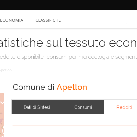
ECONOMIA
CLASSIFICHE
atistiche sul tessuto ec
, reddito disponibile, consumi per merceologia e segmen
Apetlon
Comune di
Apetlon
Redditi
Dati di Sintesi
Consumi