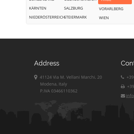
KÄRNTEN
SALZBURG
VORARLBERG
NIEDERÖSTERREICH
STEIERMARK
WIEN
Address
Con
41124 Via M. Vellani Marchi, 20
+39 
Modena, Italy
+39
P.IVA 03466110362
inf