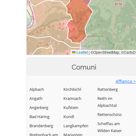
Comuni
Affianca 
Alpbach
Kirchbichl
Rattenberg
Angath
Kramsach
Reith im
Alpbachtal
Angerberg
Kufstein
Rettenschöss
Bad Häring
Kundl
Scheffau am
Brandenberg
Langkampfen
Wilden Kaiser
Breitenbach am
Mariastein