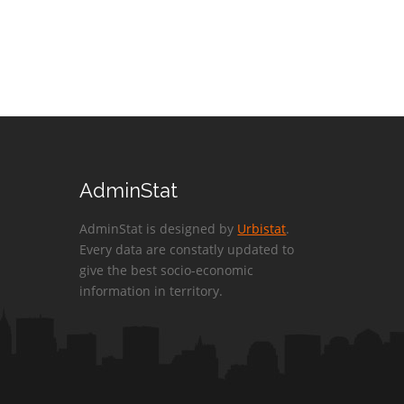
AdminStat
AdminStat is designed by
Urbistat
.
Every data are constatly updated to
give the best socio-economic
information in territory.