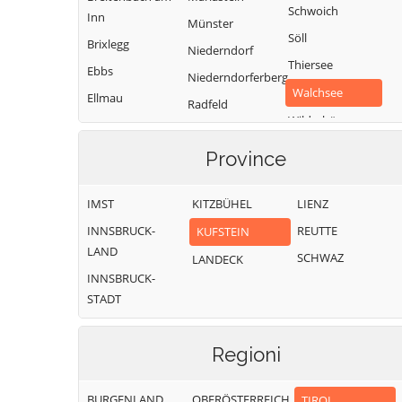
Schwoich
Inn
Münster
Söll
Brixlegg
Niederndorf
Thiersee
Ebbs
Niederndorferberg
Walchsee
Ellmau
Radfeld
Wildschönau
Erl
Wörgl
Province
IMST
KITZBÜHEL
LIENZ
INNSBRUCK-
REUTTE
KUFSTEIN
LAND
SCHWAZ
LANDECK
INNSBRUCK-
STADT
Regioni
BURGENLAND
OBERÖSTERREICH
TIROL