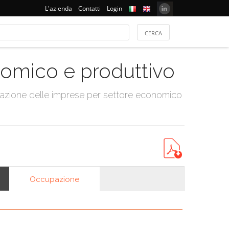
L'azienda
Contatti
Login
onomico e produttivo
tazione delle imprese per settore economico
Occupazione