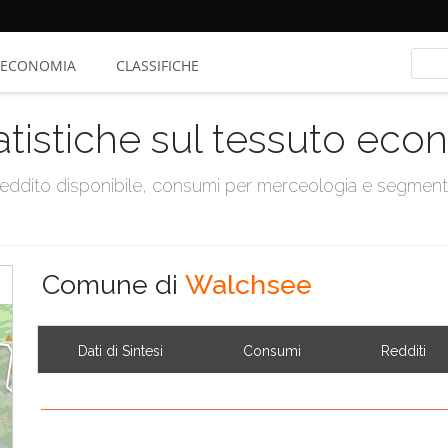
ECONOMIA
CLASSIFICHE
atistiche sul tessuto ec
, reddito disponibile, consumi per merceologia e segmen
Comune di
Walchsee
Dati di Sintesi
Consumi
Redditi