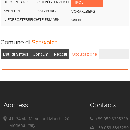
BURGENLAND
OBERÖSTERREICH
TIROL
KÄRNTEN
SALZBURG
VORARLBERG
NIEDERÖSTERREICH
STEIERMARK
WIEN
Comune di
Schwoich
Dati di Sintesi
Consumi
Redditi
Occupazione
Address
Contacts
41124 Via M. Vellani Marchi, 20
+39 059 8395229
Modena, Italy
+39 059 8395230