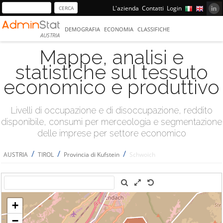
L'azienda
Contatti
Login
DEMOGRAFIA
ECONOMIA
CLASSIFICHE
AUSTRIA
Mappe, analisi e
statistiche sul tessuto
economico e produttivo
Livelli di occupazione e di disoccupazione, reddito
disponibile, consumi per merceologia e segmentazione
delle imprese per settore economico
/
/
/
AUSTRIA
TIROL
Provincia di Kufstein
Schwoich