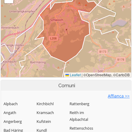
Comuni
Affianca >>
Alpbach
Kirchbichl
Rattenberg
Angath
Kramsach
Reith im
Alpbachtal
Angerberg
Kufstein
Rettenschöss
Bad Häring
Kundl