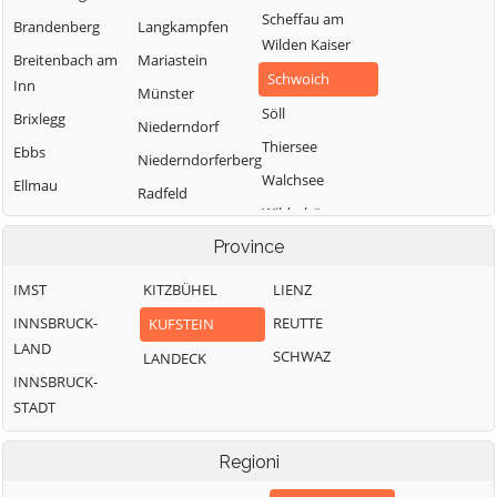
Scheffau am
Brandenberg
Langkampfen
Wilden Kaiser
Breitenbach am
Mariastein
Schwoich
Inn
Münster
Söll
Brixlegg
Niederndorf
Thiersee
Ebbs
Niederndorferberg
Walchsee
Ellmau
Radfeld
Wildschönau
Erl
Province
Wörgl
IMST
KITZBÜHEL
LIENZ
INNSBRUCK-
REUTTE
KUFSTEIN
LAND
SCHWAZ
LANDECK
INNSBRUCK-
STADT
Regioni