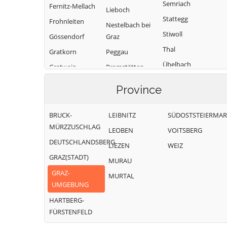
Semriach
Fernitz-Mellach
Lieboch
Stattegg
Frohnleiten
Nestelbach bei
Stiwoll
Gössendorf
Graz
Thal
Gratkorn
Peggau
Übelbach
Gratwein-
Premstätten
Straßengel
Vasoldsberg
Raaba-Grambach
Province
Hart bei Graz
Weinitzen
Sankt
Haselsdorf-
Bartholomä
Werndorf
BRUCK-
LEIBNITZ
SÜDOSTSTEIERMA
Tobelbad
Sankt Marein bei
Wundschuh
MÜRZZUSCHLAG
LEOBEN
VOITSBERG
Hausmannstätten
Graz
DEUTSCHLANDSBERG
LIEZEN
WEIZ
GRAZ(STADT)
MURAU
GRAZ-
MURTAL
UMGEBUNG
HARTBERG-
FÜRSTENFELD