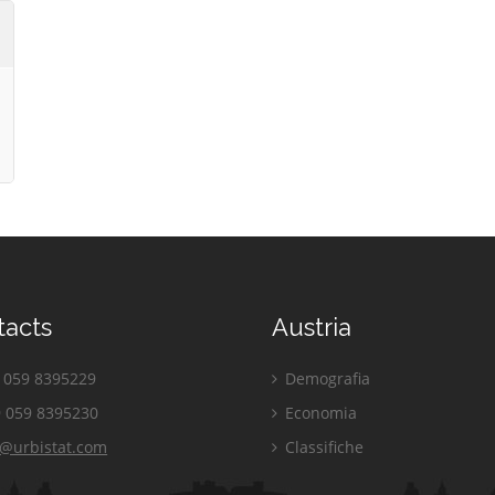
tacts
Austria
059 8395229
Demografia
 059 8395230
Economia
o@urbistat.com
Classifiche