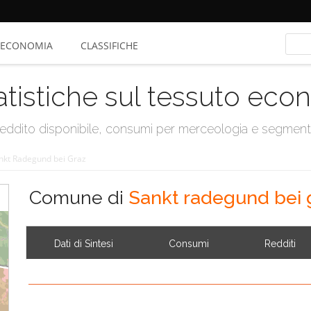
ECONOMIA
CLASSIFICHE
atistiche sul tessuto ec
, reddito disponibile, consumi per merceologia e segmen
nkt Radegund bei Graz
Comune di
Sankt radegund bei 
Dati di Sintesi
Consumi
Redditi