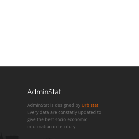
AdminStat
AdminStat is designed by
Urbistat
.
Every data are constatly updated to
give the best socio-economic
information in territory.