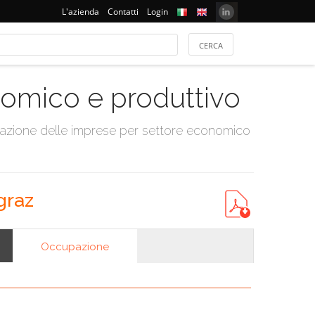
L'azienda
Contatti
Login
onomico e produttivo
tazione delle imprese per settore economico
graz
Occupazione