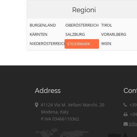
Regioni
BURGENLAND
OBERÖSTERREICH
TIROL
KÄRNTEN
SALZBURG
VORARLBERG
NIEDERÖSTERREICH
WIEN
STEIERMARK
Address
Con
41124 Via M. Vellani Marchi, 20
+39 
Modena, Italy
+39
P.IVA 03466110362
inf