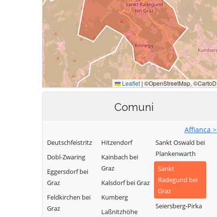
Comuni
Affianca 
Deutschfeistritz
Hitzendorf
Sankt Oswald bei
Plankenwarth
Dobl-Zwaring
Kainbach bei
Graz
Sankt
Eggersdorf bei
Radegund bei
Graz
Kalsdorf bei Graz
Graz
Feldkirchen bei
Kumberg
Seiersberg-Pirka
Graz
Laßnitzhöhe